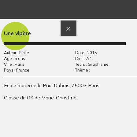
Le vaisseau spacial
GT_ECOL_25
2015
Graphisme
Une vipère
Auteur : Emile
Date : 2015
Age : 5 ans
Dim. : A4
Ville : Paris
Tech. : Graphisme
Pays : France
Thème :
École maternelle Paul Dubois, 75003 Paris
Classe de GS de Marie-Christine
Toile de feu
maternité
Graphisme, 2010-2011
Graphisme, non précisée