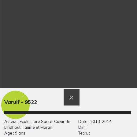
B comme Berceau
Grell devant la lune
Graphisme, non précisée
Graphisme, 2017
Phare sur une mer
L’évolution 3
Divers, 2015
calme
Varulf - 9522
Graphisme, 2007-2008
Auteur : Ecole Libre Sacré-Cœur de
Date : 2013-2014
Lindhout : Jaume et Martin
Dim. :
Age : 9 ans
Tech. :