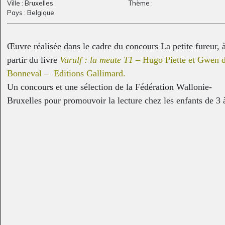
Ville : Bruxelles
Thème :
Pays : Belgique
Œuvre réalisée dans le cadre du concours La petite fureur, 
partir du livre
Varulf : la meute T1 –
Hugo Piette et Gwen 
Bonneval
– Editions Gallimard.
Madame la nuit
“Un loup arrive” –
Un concours et une sélection de la Fédération Wallonie-
arrive quand…
Pédagogie…
Graphisme - OEUVRE
Sculptures - Graphisme,
Bruxelles pour promouvoir la lecture chez les enfants de 3 
COMMENTÉE - QUESTIONS,
2013
ans et mettre en valeur les auteurs et illustrateurs de Wallon
-
et de Bruxelles.
Enseignant : M. Boulanger
Contact organisateurs du concours :
www.fureurdelire.cfwb
www.lewolf.be
Contact auteur :
copyright
jean.poucet@cfwb.be