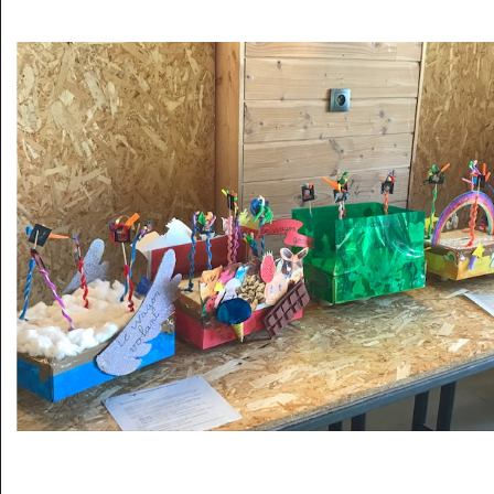
Musée des oeuvres des enfants
Filtrer les oeuvres par thème
Filtrer les oeuvres par technique
4260
oeuvres trouvées