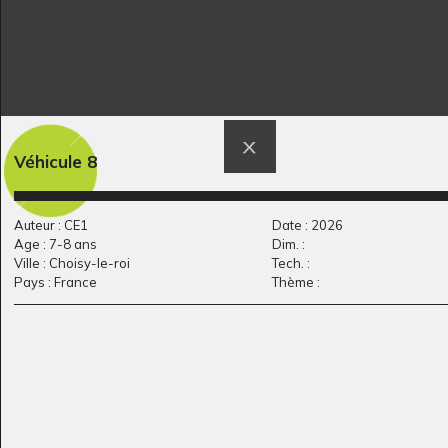
Le magicien aux
Par-ci, par l’Art!
Véhicule 8
2013
étoiles MELRIC
2013
Auteur : CE1
Date : 2026
Age : 7-8 ans
Dim. :
Ville : Choisy-le-roi
Tech. :
Pays : France
Thème :