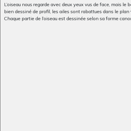
L’oiseau nous regarde avec deux yeux vus de face, mais le b
bien dessiné de profil, les ailes sont rabattues dans le plan v
Chaque partie de l’oiseau est dessinée selon sa forme cano
Lola HG 2
Œuvre 892
Graphisme - Photos -
Graphisme, 2014
On note le mélange de couleurs « décoratives » et de couleu
Collage
réalistes : le tronc de l’arbre est marron, le feuillage est vert, 
est jaune et surtout le ciel est bleu et le nuage est blanc (le
dessinateurs font souvent l’inverse : un nuage bleu sur un f
reste blanc).
La licorne
Dessin de la tour
Graphisme, 2022
Eiffel
Graphisme