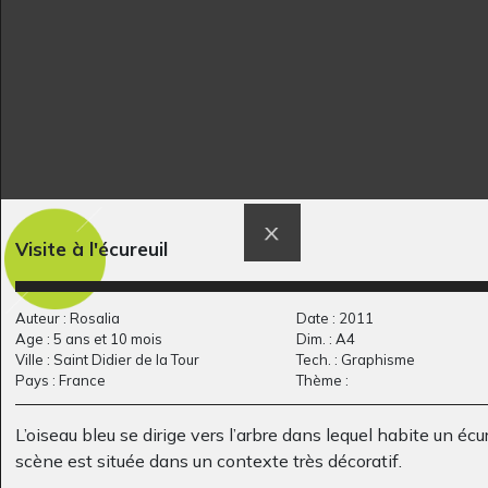
Qu’est ce qui la fait…
La toute petite puce
Visite à l'écureuil
Graphisme, 2018
au…
Graphisme, 2017
Auteur : Rosalia
Date : 2011
Age : 5 ans et 10 mois
Dim. : A4
Ville : Saint Didier de la Tour
Tech. : Graphisme
Pays : France
Thème :
L’oiseau bleu se dirige vers l’arbre dans lequel habite un écur
scène est située dans un contexte très décoratif.