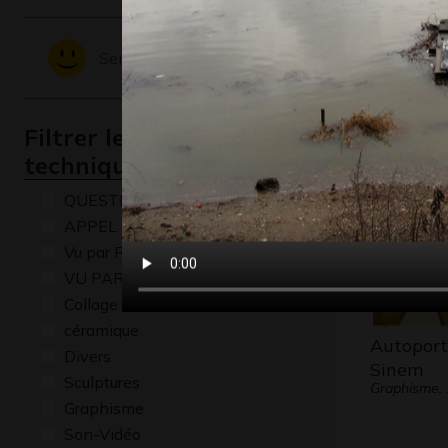
Univers 
Sentiments - Emotions
préhistor
Graphisme,
Filtrer les oeuvres par
technique
QUESTIONS
APPEL A CREATION
Vu par René Baldy
VU PAR CLAUDE PONTI
Collage
céramique
Autoport
Divers
Sinem
Sculptures
Graphisme,
Graphisme
Son-Vidéo