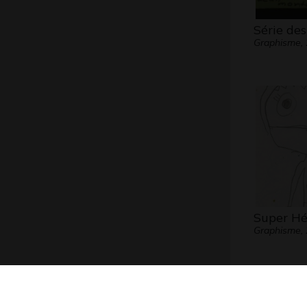
Série des
Graphisme,
Super Hé
Graphisme,