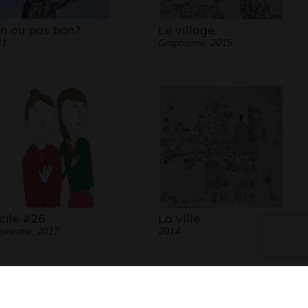
n ou pas bon?
Le village
21
Graphisme, 2015
cile #26
La ville
phisme, 2017
2014