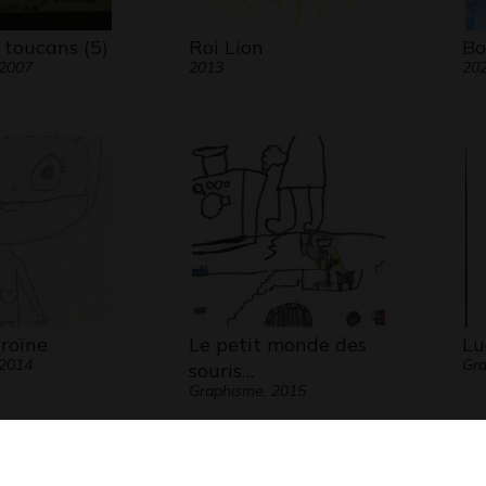
 toucans (5)
Roi Lion
Bo
 2007
2013
20
roïne
Le petit monde des
Lu
 2014
Gra
souris…
Graphisme, 2015