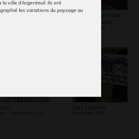
à la ville d’Argenteuil. Ils ont
graphié les variations du paysage au
t #3
Premières grandes
des saisons.
aphisme
tours du 13ème…
Graphisme, 1956
t leur voyage ,les enfants ont
iatement ressenti des ruptures dans
sage. Ils ont distingué une première
e, aménagée et habitée depuis le parc
Monnet jusqu’au quartier d’Orgemont,
 seconde partie plus proche
enteuil composée de nature plus
vage ». Cette seconde partie du voyage
iculièrement sensiblisé les enfants à
envoronnement à travers la présence
ante de pollution.
nse…
Ours polaires
ers - Graphisme, 2014
Graphisme, 2016