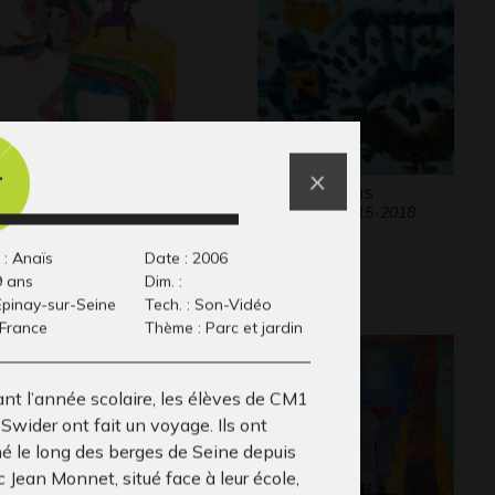
r
éléphante de la
Eliot 6-8 ans
Graphisme, 2015-2018
gicienne arc-en-
l
 : Anaïs
Date : 2006
24
9 ans
Dim. :
 Epinay-sur-Seine
Tech. : Son-Vidéo
 France
Thème : Parc et jardin
nt l’année scolaire, les élèves de CM1
Swider ont fait un voyage. Ils ont
é le long des berges de Seine depuis
c Jean Monnet, situé face à leur école,