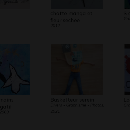
chatte manga et
S 
Gr
fleur sechee
2012
mains
Basketteur serein
Lo
Divers - Graphisme - Photos,
Gra
égatif
2021
 2009