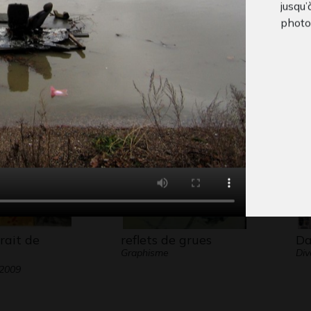
jusqu’
photo
de monstres
Miaou
Ra
cours 
Graphisme, 2013
Gr
iques
 2021
Duran
imméd
le pay
parti
Jean 
d’une
d’Arg
« sau
a part
leur 
import
rait de
reflets de grues
Da
Graphisme
Div
 2009