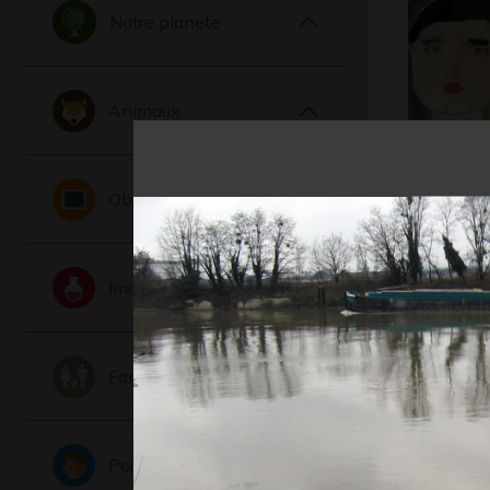
Notre planete
Animaux
Autoport
Objets
Graphisme,
Imaginaire
Famille
Portraits