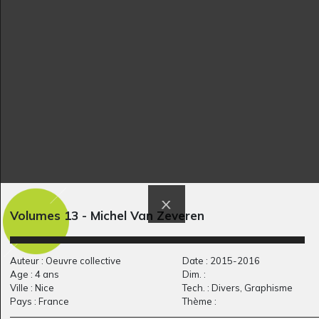
MAINS
L’oiseau de feu
2019
Graphisme, 2005-2006
Volumes 13 - Michel Van Zeveren
Sarcophage
Germaine la tortue
Divers - Graphisme, 2019
Graphisme, 2023
Auteur : Oeuvre collective
Date : 2015-2016
Age : 4 ans
Dim. :
Ville : Nice
Tech. : Divers, Graphisme
Pays : France
Thème :