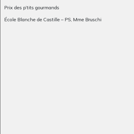
Prix des p’tits gourmands
École Blanche de Castille – PS, Mme Bruschi
La vie dans un
Œuvre 100
Graphisme
village…
Graphisme, 2012