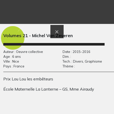
tristesse sans issue
Lucile et Babouillec
Divers - Graphisme, 2005
21
Volumes 21 - Michel Van Zeveren
Graphisme, 2016
Auteur : Oeuvre collective
Date : 2015-2016
Age : 6 ans
Dim. :
Ville : Nice
Tech. : Divers, Graphisme
Pays : France
Thème :
Prix Lou Lou les embêteurs
École Maternelle La Lanterne – GS, Mme Airaudy
L’ours de Jules
Roi heureux
Graphisme, 2014
Graphisme, 1970