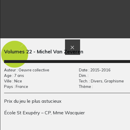
Volumes 22 - Michel Van Zeveren
Verveine et Sucre
portrait de malou
2013
Roux
Auteur : Oeuvre collective
Date : 2015-2016
2012
Age : 7 ans
Dim. :
Ville : Nice
Tech. : Divers, Graphisme
Pays : France
Thème :
Prix du jeu le plus astucieux
École St Exupéry – CP, Mme Wacquier