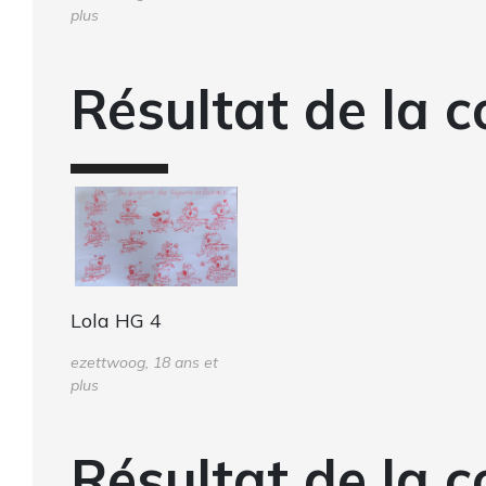
plus
Résultat de la c
Lola HG 4
ezettwoog, 18 ans et
plus
Résultat de la c