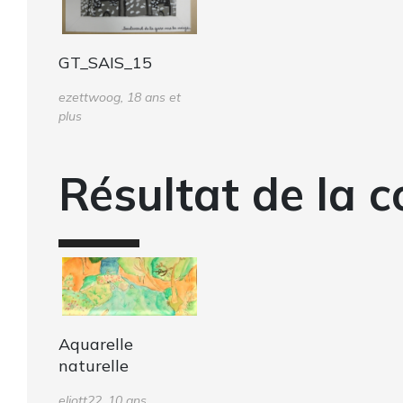
GT_SAIS_15
ezettwoog, 18 ans et
plus
Résultat de la c
Aquarelle
naturelle
eliott22, 10 ans