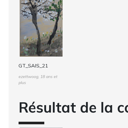
GT_SAIS_21
ezettwoog, 18 ans et
plus
Résultat de la c