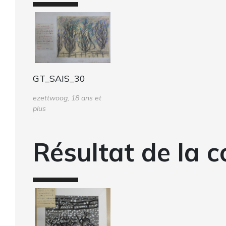
GT_SAIS_30
ezettwoog, 18 ans et
plus
Résultat de la c