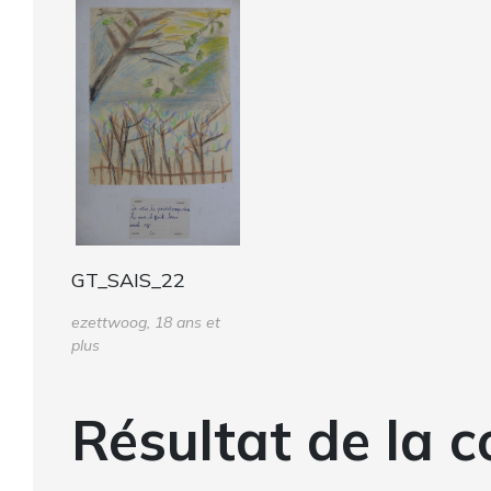
GT_SAIS_22
ezettwoog, 18 ans et
plus
Résultat de la c