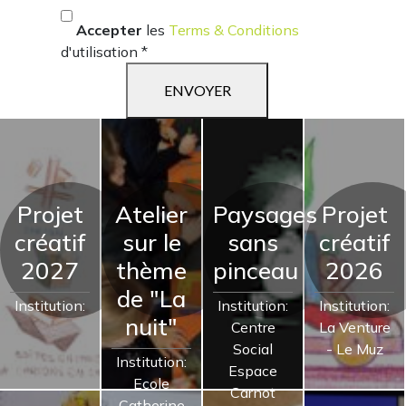
Accepter
les
Terms & Conditions
d'utilisation
*
Projet
Atelier
Paysages
Projet
créatif
sur le
sans
créatif
2027
thème
pinceau
2026
de "La
Institution:
Institution:
Institution:
nuit"
Centre
La Venture
Social
- Le Muz
Institution:
Espace
Ecole
Carnot
Catherine