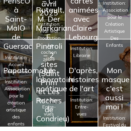
PériscO
– C.
cartes
avril
Institution:
à
Rutault,
animées
Association
2025
Saint-
M. Der
avec
pour la
Institution:
Création
MalO
Markarian,
Claire
Waf waf
Artistique
de
F.
Lebourg
Production
Des
Guersac
Pinaroli
- Le
Enfants
Institution:
cochon
– 2
Librairie
Institution:
zébré
sites
Accueil
Papattomobile
Le
D'après,
Mon
périscolaire
(Saint
laboratoire
histoires
masque
Prim
Institution:
poétique
de l'art
c'est
Association
et Les
pour la
aussi
Roches
Institution:
Institution:
création
moi !
Entre-
Entre-
de
artistique
vues
vues
des
Condrieu)
Institution:
enfants
Festival du
Institution: