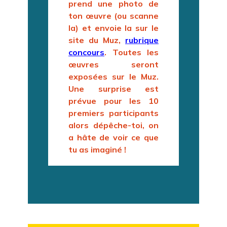
prend une photo de
ton œuvre (ou scanne
la) et envoie la sur le
site du Muz,
rubrique
concours
. Toutes les
œuvres seront
exposées sur le Muz.
Une surprise est
prévue pour les 10
premiers participants
alors dépêche-toi, on
a hâte de voir ce que
tu as imaginé !