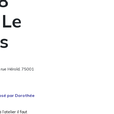
8
 Le
is
1 rue Hérold, 75001
posé par Dorothée
l’atelier il faut