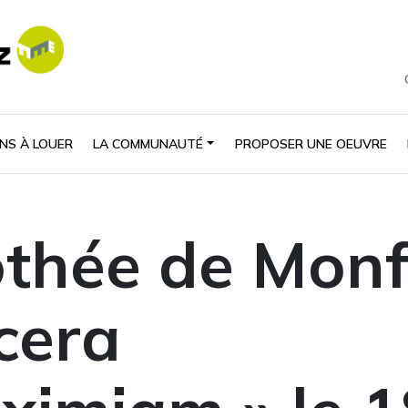
NS À LOUER
LA COMMUNAUTÉ
PROPOSER UNE OEUVRE
thée de Monf
cera