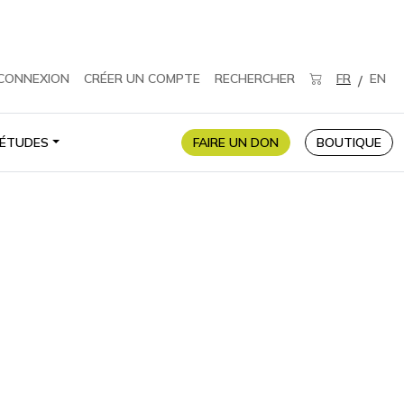
CONNEXION
CRÉER UN COMPTE
RECHERCHER
FR
EN
/
ÉTUDES
FAIRE UN DON
BOUTIQUE