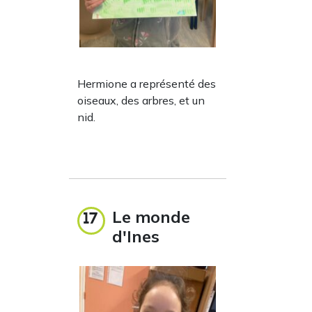
Hermione a représenté des
oiseaux, des arbres, et un
nid.
Le monde
17
d'Ines