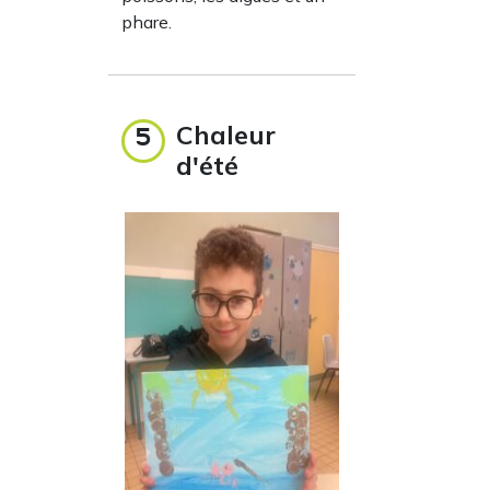
phare.
Chaleur
5
d'été