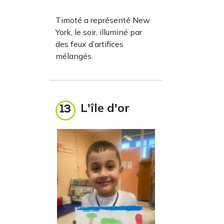
Timoté a représenté New
York, le soir, illuminé par
des feux d’artifices
mélangés.
L'île d'or
13