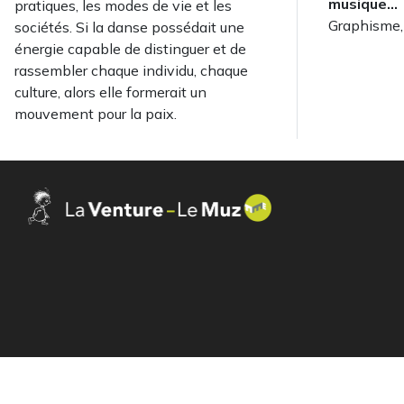
musique…
pratiques, les modes de vie et les
Graphisme
sociétés. Si la danse possédait une
énergie capable de distinguer et de
rassembler chaque individu, chaque
culture, alors elle formerait un
mouvement pour la paix.
Se rapprocher dans la quié
Se rapprocher par les symb
Voir plus grand
« Paix et tranquillité, voilà le bonheur »
La Colombe, symbole universel de la Paix, occupe une plac
Dans cette dernière salle, les Graines d’artistes évoquent 
Proverbe chinois
Dans cette deuxième salle, les Graines d’artistes d’IMAJ n
© 2026 Copyright Le Muz |
Conditions générales