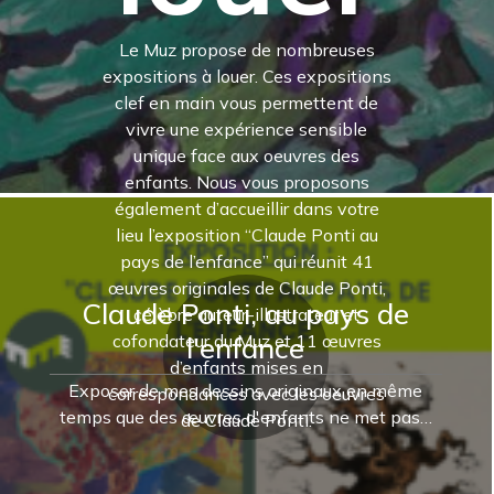
Le Muz propose de nombreuses
expositions à louer. Ces expositions
clef en main vous permettent de
vivre une expérience sensible
unique face aux oeuvres des
enfants. Nous vous proposons
également d’accueillir dans votre
lieu l’exposition “Claude Ponti au
pays de l’enfance” qui réunit 41
œuvres originales de Claude Ponti,
Claude Ponti, au pays de
célèbre auteur-illustrateur et
cofondateur du Muz et 11 œuvres
l'enfance
d’enfants mises en
Exposer de mes dessins originaux en même
correspondances avec les oeuvres
temps que des œuvres d'enfants ne met pas…
de Claude Ponti.