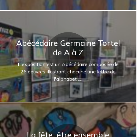
Abécédaire Germaine Tortel
de A à Z
L'exposition est un Abécédaire composée de
26 oeuvres illustrant chacune une lettre de
l'alphabet .…
La fête, être ensemble