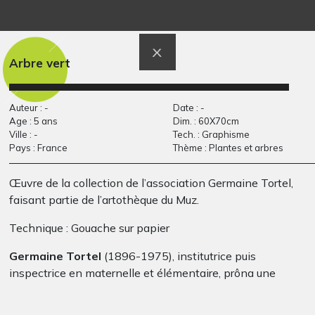
Deux chiens (3)
Lord Orion
Graphisme, 2014
Witherwood
Graphisme, 2017
Arbre vert
Auteur : -
Date : -
Age : 5 ans
Dim. : 60X70cm
Ville : -
Tech. : Graphisme
Pays : France
Thème : Plantes et arbres
Œuvre de la collection de l’association Germaine Tortel,
faisant partie de l’artothèque du Muz.
Le voyage de
Maisons GT 4
Technique : Gouache sur papier
Graphisme
caramel 1
Germaine Tortel
(1896-1975), institutrice puis
Graphisme, 2006-2007
inspectrice en maternelle et élémentaire, prôna une
pédagogie innovante, mettant la personne de l’enfant au
coeur de la réflexion. Cette pédagogie est fondée sur