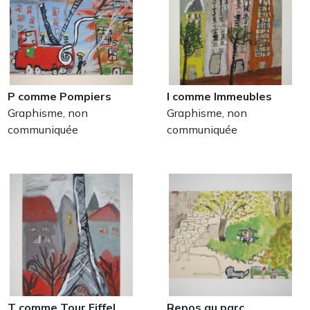
P comme Pompiers
I comme Immeubles
Graphisme, non
Graphisme, non
communiquée
communiquée
T comme Tour Eiffel
Repos au parc