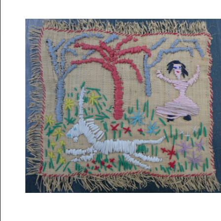
Musée des oeuvres des enfants
Filtrer les oeuvres par thème
Filtrer les oeuvres par technique
4260
oeuvres trouvées