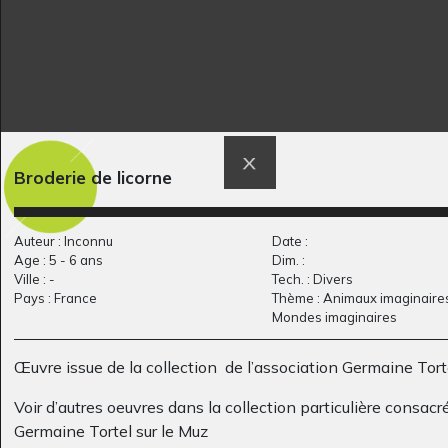
Arc en ciel
L’histoire du Gruyère
Ecrits, 2013
tourbillonnant selon…
Broderie de licorne
2011
Auteur : Inconnu
Date :
Age : 5 - 6 ans
Dim. :
Ville : -
Tech. : Divers
Pays : France
Thème : Animaux imaginaires
Mondes imaginaires
Œuvre issue de la collection de l’association Germaine Torte
Voir d’autres oeuvres dans la collection particulière consacr
Germaine Tortel sur le Muz