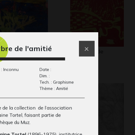
rbre de l'amitié
arbre
Le voyage de
phisme, 2008
Caramel 2
2006-2007
 : Inconnu
Date :
Dim. :
Tech. : Graphisme
Thème : Amitié
de la collection de l’association
ne Tortel, faisant partie de
thèque du Muz.
ine Tortel
(1896-1975), institutrice