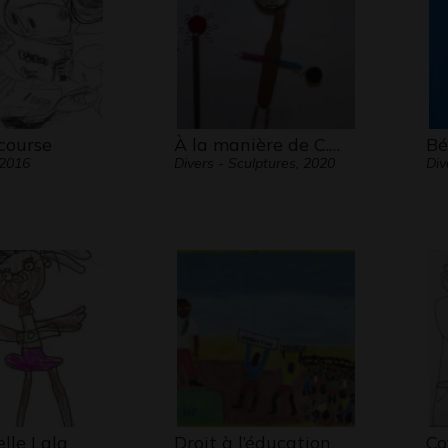
Elle l
jusqu’
dépas
progre
Voir d
course
À la manière de C.…
Bé
partic
 2016
Divers - Sculptures, 2020
Div
le Mu
:
https
germa
lle Lala
Droit à l’éducation
Co