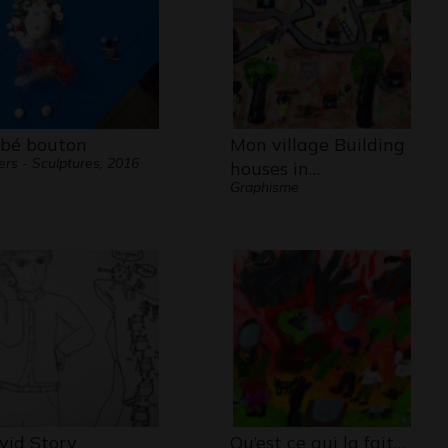
e suit, va à son rythme le conduit
au bout de son effort, jusqu’au
sement de soi, nécessaire à tout
̀s ».
G Tortel
’autres oeuvres dans la collection
bé bouton
Mon village Building
ulière consacrée à germaine Tortel sur
ers - Sculptures, 2016
houses in…
z
Graphisme
://lemuz.org/coll_particulieres/association-
ine-tortel/
vid Story
Qu’est ce qui la fait…