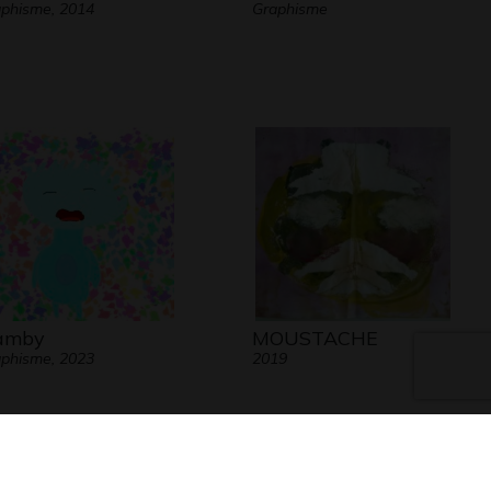
phisme, 2014
Graphisme
amby
MOUSTACHE
phisme, 2023
2019