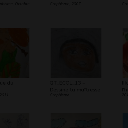
aphisme, Octobre
Graphisme, 2007
Gra
oue du
GT_ECOL_13 –
Il
Dessine ta maîtresse
l’h
 2011
Graphisme
20