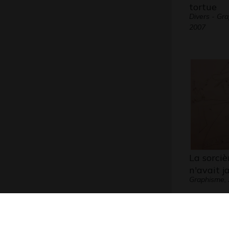
tortue
Divers - Gr
2007
La sorciè
n'avait 
Graphisme,