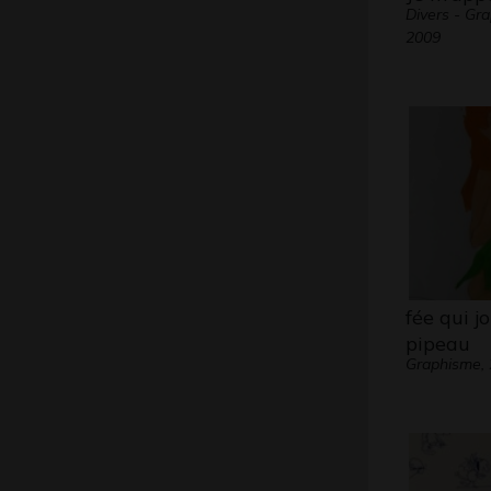
Divers - Gr
2009
fée qui j
pipeau
Graphisme,