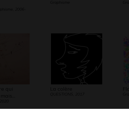
Graphisme
Gra
aphisme, 2006-
re qui
La colère
Fl
QUESTIONS, 2017
Gra
jamais…
 2020