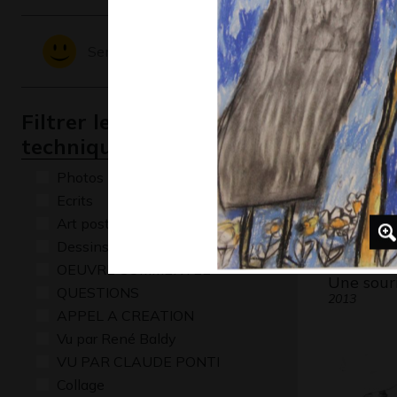
portrait
Graphisme, 
Sentiments - Emotions
Filtrer les oeuvres par
technique
Photos
Ecrits
Art postal
Dessins numériques
OEUVRE COMMENTÉE
Une sour
QUESTIONS
2013
APPEL A CREATION
Vu par René Baldy
VU PAR CLAUDE PONTI
Collage