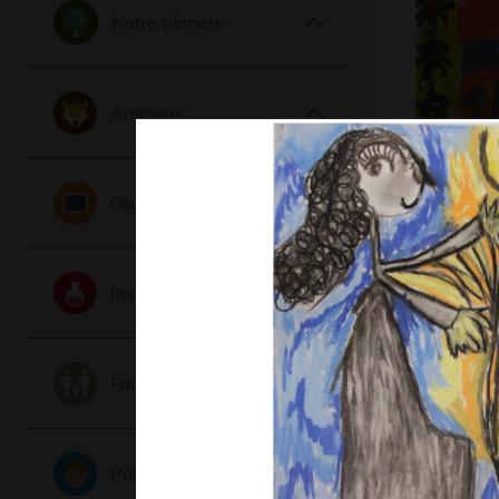
Notre planete
Animaux
Autoportr
Objets
Angel
Graphisme,
Imaginaire
Famille
Portraits