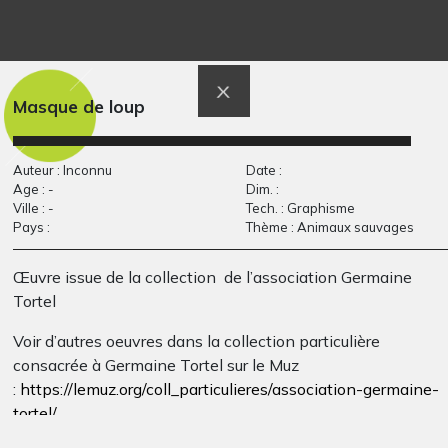
Terril et voitures
C’est moi
Graphisme, 1969
Graphisme, 2019
Masque de loup
Auteur : Inconnu
Date :
Age : -
Dim. :
Ville : -
Tech. : Graphisme
Pays :
Thème : Animaux sauvages
Œuvre issue de la collection de l’association Germaine
Tortel
Voir d’autres oeuvres dans la collection particulière
Monotype
La petite marchande
consacrée à Germaine Tortel sur le Muz
2009-2010
de glaces…
:
https://lemuz.org/coll_particulieres/association-germaine-
Graphisme, 2017
tortel/