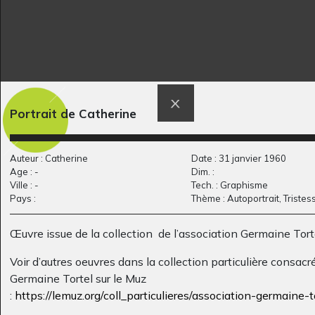
Lacotinus
G comme Géant
Portrait de Catherine
Divers - Graphisme, 2017
Graphisme, 1989
Auteur : Catherine
Date : 31 janvier 1960
Age : -
Dim. :
Ville : -
Tech. : Graphisme
Pays :
Thème : Autoportrait, Tristes
Œuvre issue de la collection de l’association Germaine Torte
Voir d’autres oeuvres dans la collection particulière consacr
Germaine Tortel sur le Muz
:
https://lemuz.org/coll_particulieres/association-germaine-to
Montrosaure
La maison dans