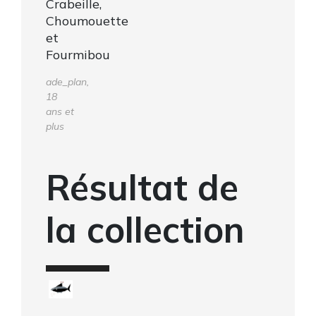
Crabeille,
Choumouette
et
Fourmibou
ade_plan,
18
ans et
plus
Résultat de
la collection