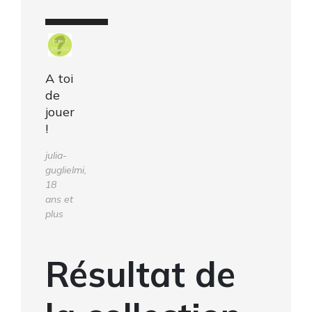
A toi
de
jouer
!
julia-
guglielmi,
18
ans et
plus
Résultat de