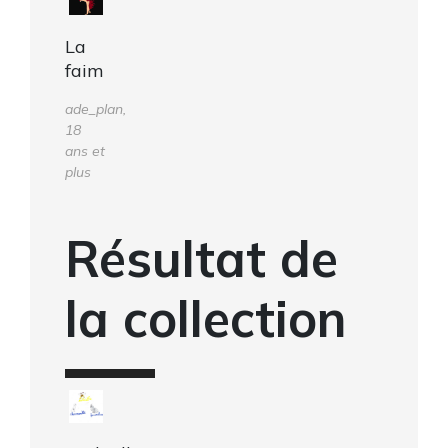
La
faim
ade_plan,
18
ans et
plus
Résultat de
la collection