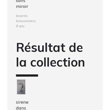
sans
miroir
lezards-
buissonniers,
8 ans
Résultat de
la collection
sirene
dans