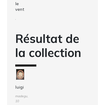
le
vent
,
Résultat de
la collection
luigi
madegu,
10