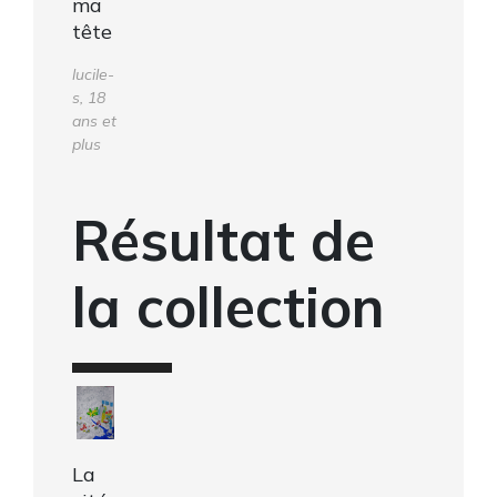
ma
tête
lucile-
s, 18
ans et
plus
Résultat de
la collection
La