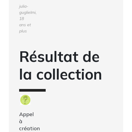
julia-
guglielmi,
18
ans et
plus
Résultat de
la collection
Appel
à
création