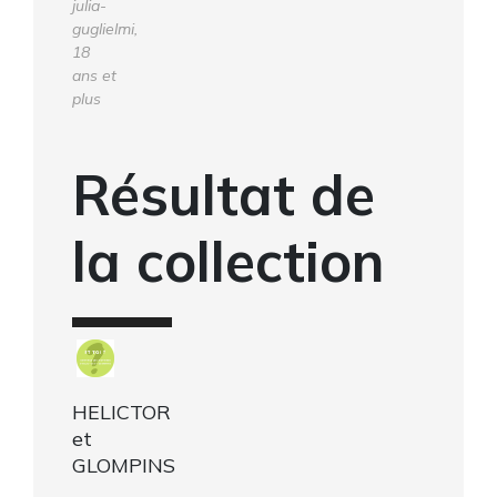
julia-
guglielmi,
18
ans et
plus
Résultat de
la collection
HELICTOR
et
GLOMPINS