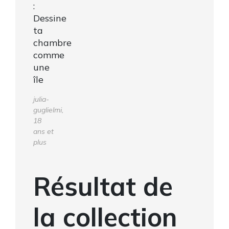
:
Dessine
ta
chambre
comme
une
île
julia-
guglielmi,
18
ans et
plus
Résultat de
la collection