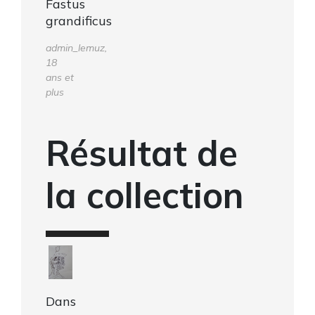
Fastus
grandificus
admin_lemuz,
18
ans et
plus
Résultat de
la collection
Dans