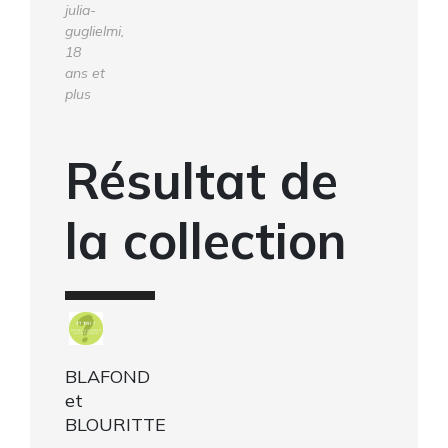
julia-
guglielmi,
18
ans et
plus
Résultat de
la collection
BLAFOND
et
BLOURITTE