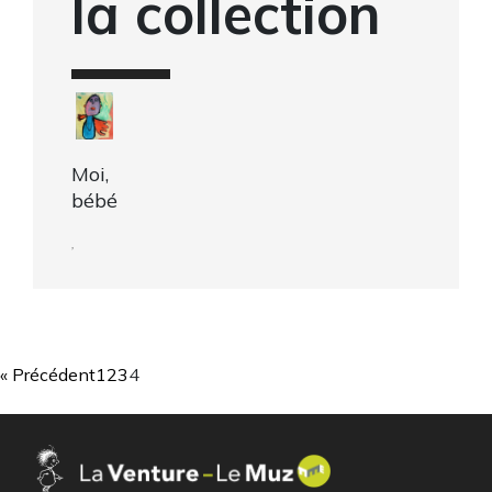
la collection
Moi,
bébé
,
« Précédent
1
2
3
4