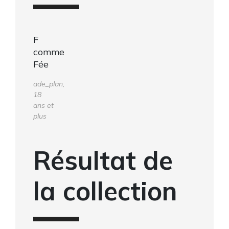
F
comme
Fée
ade_plan,
18
ans et
plus
Résultat de
la collection