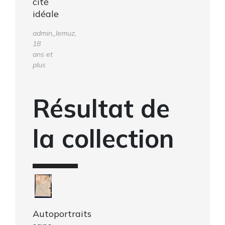
cité
idéale
admin_lemuz,
18
ans et
plus
Résultat de
la collection
Autoportraits