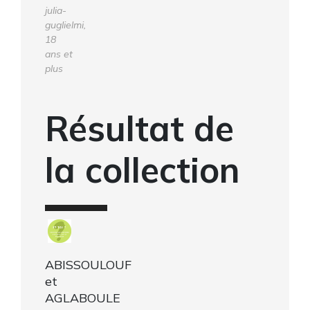
julia-
guglielmi,
18
ans et
plus
Résultat de
la collection
ABISSOULOUF
et
AGLABOULE