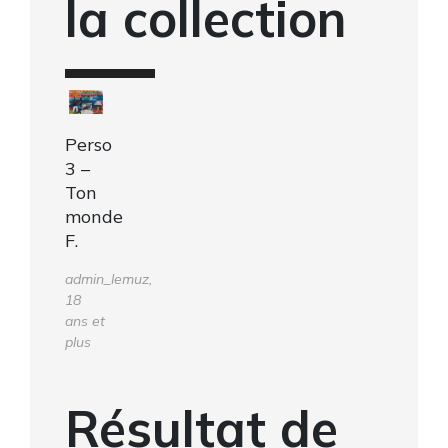
la collection
Perso
3 –
Ton
monde
F.
admin_lemuz,
18
ans et
plus
Résultat de