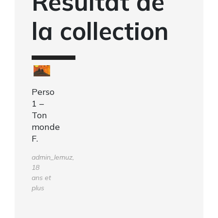
Résultat de
la collection
Perso
1 –
Ton
monde
F.
admin_lemuz,
18
ans et
plus