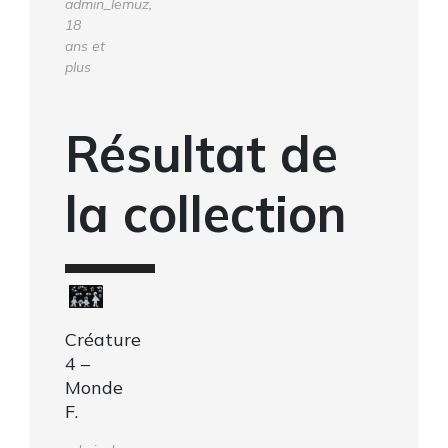
admin_lemuz,
18
ans et
plus
Résultat de
la collection
Créature
4 –
Monde
F.