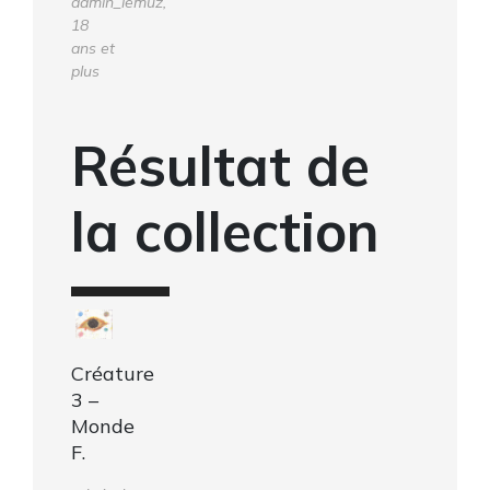
admin_lemuz,
18
ans et
plus
Résultat de
la collection
Créature
3 –
Monde
F.