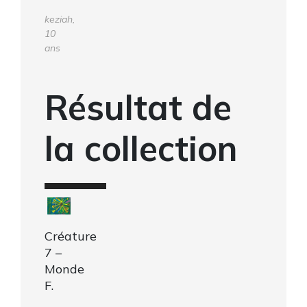
keziah,
10
ans
Résultat de
la collection
Créature
7 –
Monde
F.