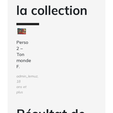
la collection
Perso
2 –
Ton
monde
F.
admin_lemuz,
18
ans et
plus