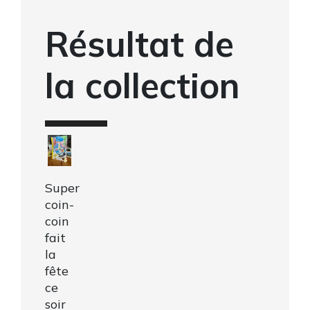
Résultat de
la collection
Super
coin-
coin
fait
la
fête
ce
soir