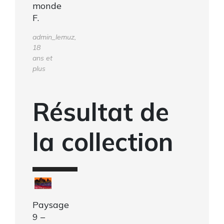
monde
F.
admin_lemuz,
18
ans et
plus
Résultat de
la collection
Paysage
9 –