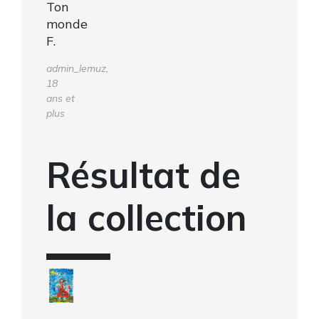
Ton
monde
F.
admin_lemuz,
18
ans et
plus
Résultat de
la collection