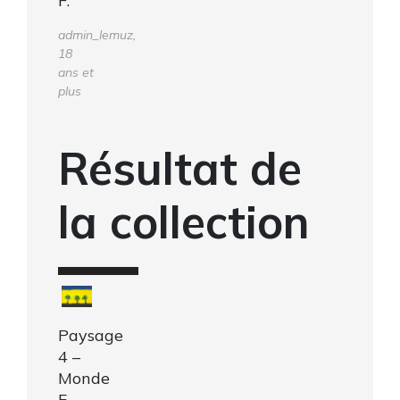
F.
admin_lemuz,
18
ans et
plus
Résultat de
la collection
Paysage
4 –
Monde
F.