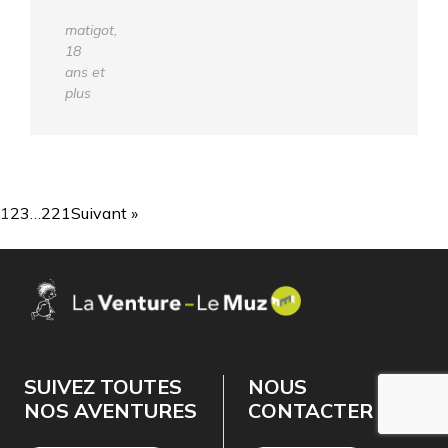
matigot,
18
ans et
plus
1
2
3
…
221
Suivant »
SUIVEZ TOUTES
NOUS
NOS AVENTURES
CONTACTER