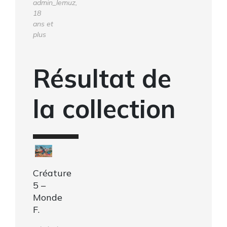
admin_lemuz,
18
ans et
plus
Résultat de
la collection
Créature
5 –
Monde
F.