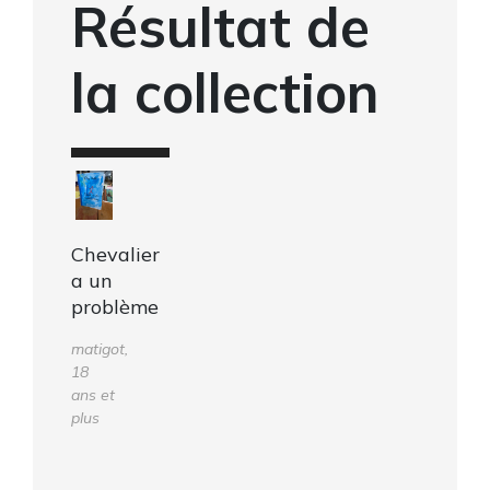
Résultat de
la collection
Chevalier
a un
problème
matigot,
18
ans et
plus