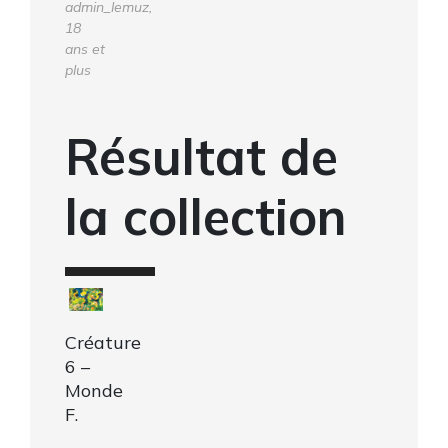
admin_lemuz,
18
ans et
plus
Résultat de
la collection
Créature
6 –
Monde
F.