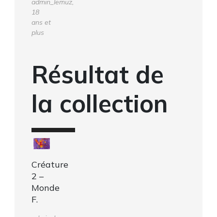
admin_lemuz,
18
ans et
plus
Résultat de
la collection
Créature
2 –
Monde
F.