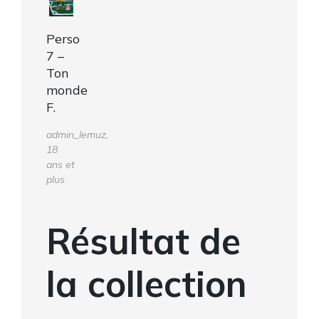
Perso
7 –
Ton
monde
F.
admin_lemuz,
18
ans et
plus
Résultat de
la collection