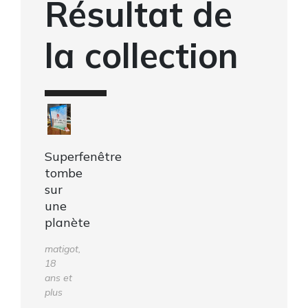
Résultat de
la collection
Superfenêtre
tombe
sur
une
planète
matigot,
18
ans et
plus