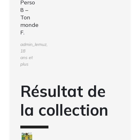
Perso
8 –
Ton
monde
F.
admin_lemuz,
18
ans et
plus
Résultat de
la collection