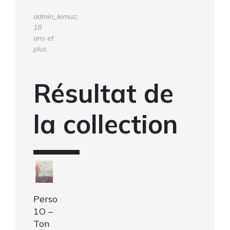
admin_lemuz,
18
ans et
plus
Résultat de
la collection
Perso
1O –
Ton