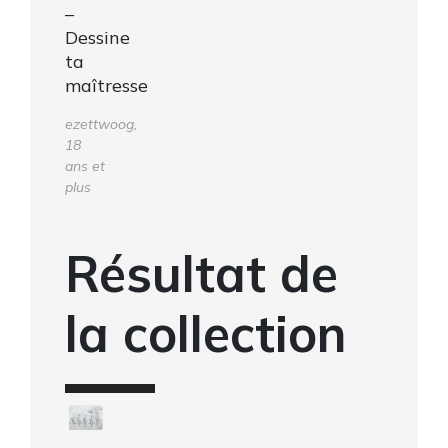
–
Dessine
ta
maîtresse
ezettwoog,
18
ans et
plus
Résultat de
la collection