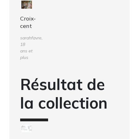
Croix-
cent
sarahfavre,
18
ans et
plus
Résultat de
la collection