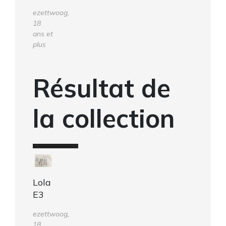
ezettwoog,
18
ans et
plus
Résultat de
la collection
Lola
E3
ezettwoog,
18