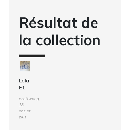
Résultat de
la collection
Lola
E1
ezettwoog,
18
ans et
plus