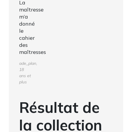
La
maîtresse
m’a
donné
le
cahier
des
maîtresses
ade_plan,
18
ans et
plus
Résultat de
la collection