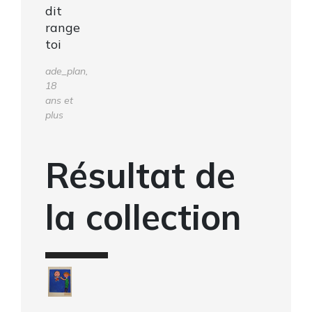
dit
range
toi
ade_plan,
18
ans et
plus
Résultat de
la collection