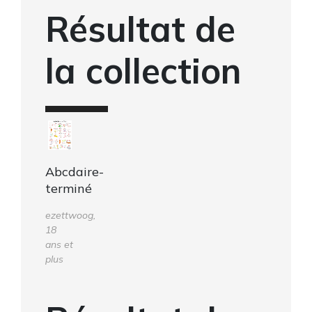
Résultat de
la collection
Abcdaire-
terminé
ezettwoog,
18
ans et
plus