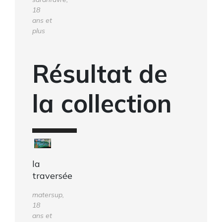
18
ans et
plus
Résultat de
la collection
la
traversée
matersup,
18
ans et