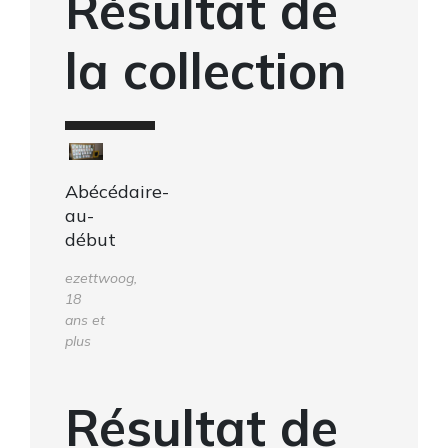
Résultat de
la collection
Abécédaire-
au-
début
ezettwoog,
18
ans et
plus
Résultat de