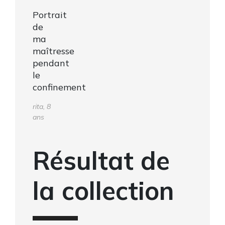
Portrait
de
ma
maîtresse
pendant
le
confinement
rita, 8
ans
Résultat de
la collection