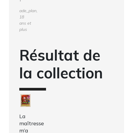
ade_plan,
18
ans et
plus
Résultat de
la collection
La
maîtresse
m’a