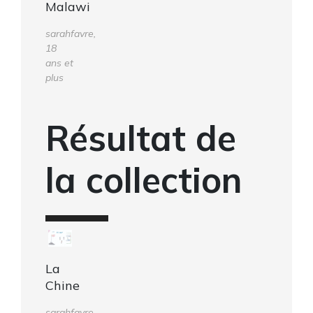
Malawi
sarahfavre,
18
ans et
plus
Résultat de
la collection
La
Chine
sarahfavre,