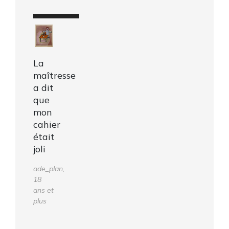
La
maîtresse
a dit
que
mon
cahier
était
joli
ade_plan,
18
ans et
plus