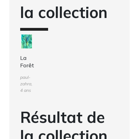
la collection
La
Forêt
paul-
zahra,
4 ans
Résultat de
la collection