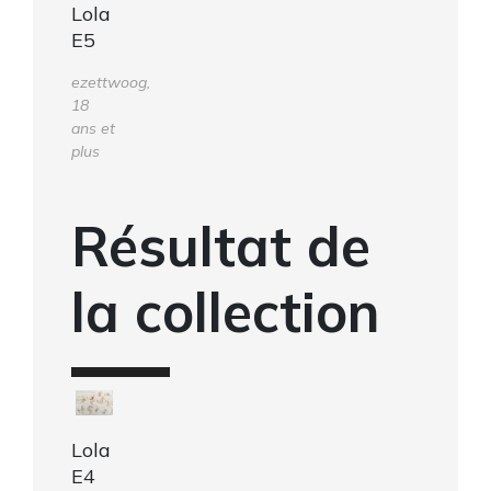
Lola
E5
ezettwoog,
18
ans et
plus
Résultat de
la collection
Lola
E4