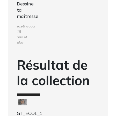
Dessine
ta
maîtresse
ezettwoog,
18
ans et
plus
Résultat de
la collection
GT_ECOL_1