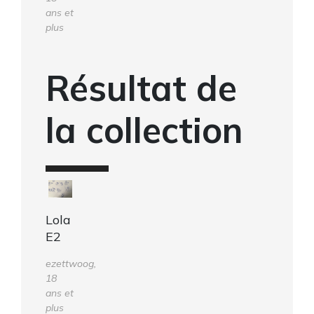
ans et
plus
Résultat de
la collection
Lola
E2
ezettwoog,
18
ans et
plus