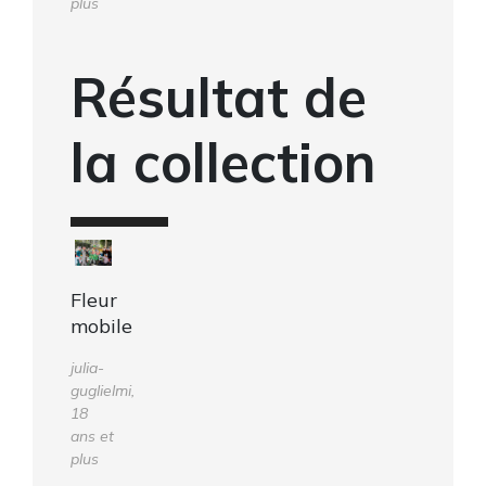
plus
Résultat de
la collection
Fleur
mobile
julia-
guglielmi,
18
ans et
plus