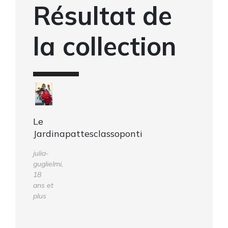
Résultat de
la collection
Le
Jardinapattesclassoponti
julia-
guglielmi,
18
ans et
plus