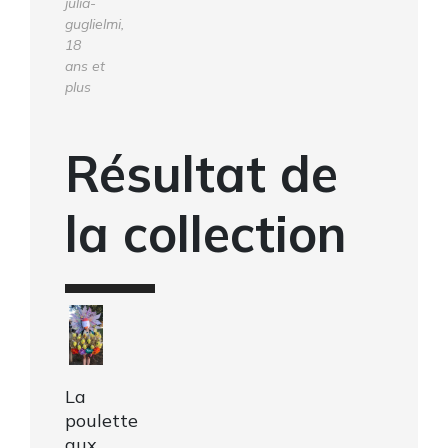
julia-
guglielmi,
18
ans et
plus
Résultat de
la collection
La
poulette
aux