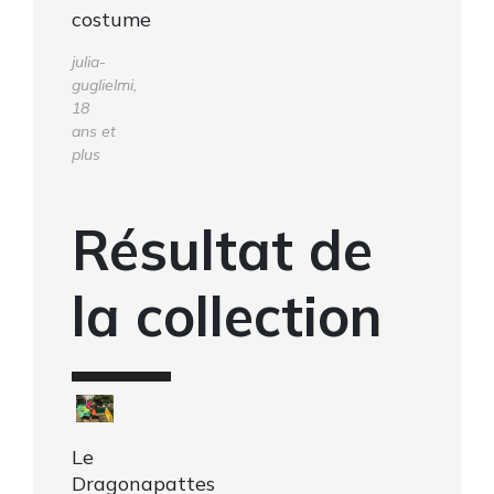
costume
julia-
guglielmi,
18
ans et
plus
Résultat de
la collection
Le
Dragonapattes