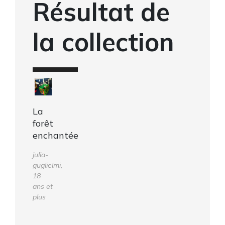
Résultat de
la collection
La
forêt
enchantée
julia-
guglielmi,
18
ans et
plus