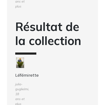
ans et
plus
Résultat de
la collection
Léfémirette
julia-
guglielmi,
18
ans et
plus