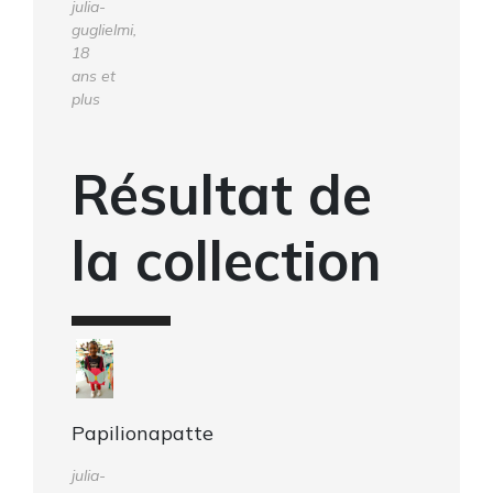
julia-
guglielmi,
18
ans et
plus
Résultat de
la collection
Papilionapatte
julia-