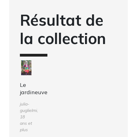
Résultat de
la collection
Le
jardineuve
julia-
guglielmi,
18
ans et
plus