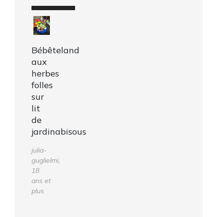
Bébêteland
aux
herbes
folles
sur
lit
de
jardinabisous
julia-
guglielmi,
18
ans et
plus