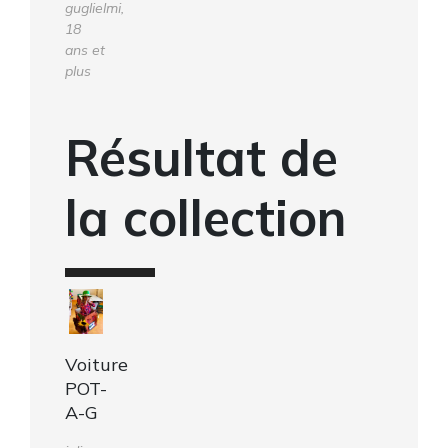
guglielmi,
18
ans et
plus
Résultat de
la collection
Voiture
POT-
A-G