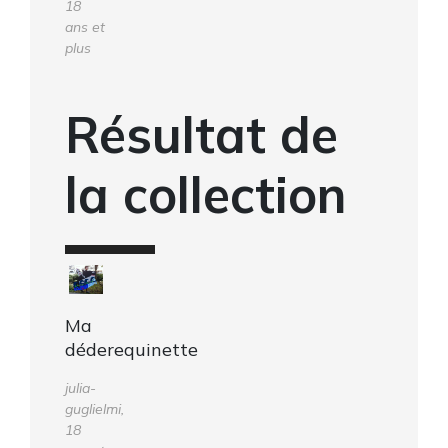
18
ans et
plus
Résultat de
la collection
Ma
déderequinette
julia-
guglielmi,
18