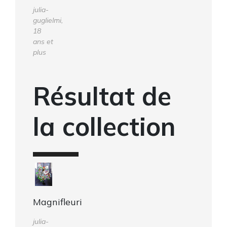
julia-
guglielmi,
18
ans et
plus
Résultat de
la collection
Magnifleuri
julia-