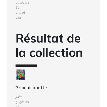
guglielmi,
18
ans et
plus
Résultat de
la collection
Gribouillapatte
julia-
guglielmi,
18