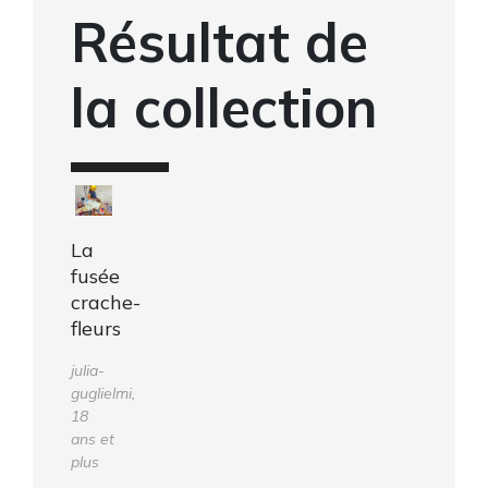
Résultat de
la collection
La
fusée
crache-
fleurs
julia-
guglielmi,
18
ans et
plus