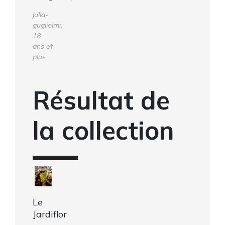
julia-
guglielmi,
18
ans et
plus
Résultat de
la collection
Le
Jardiflor