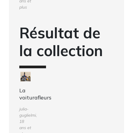
ans et
plus
Résultat de
la collection
La
voiturafleurs
julia-
guglielmi,
18
ans et