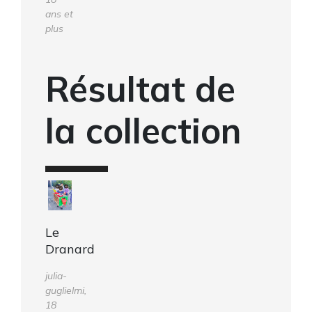
ans et
plus
Résultat de
la collection
Le
Dranard
julia-
guglielmi,
18