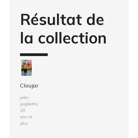
Résultat de
la collection
Cloujar
julia-
guglielmi,
18
ans et
plus