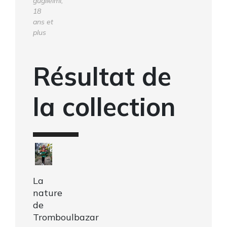
guglielmi,
18
ans et
plus
Résultat de
la collection
La
nature
de
Tromboulbazar