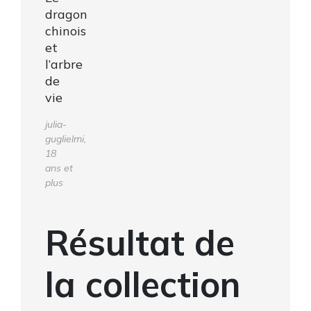
dragon
chinois
et
l’arbre
de
vie
julia-
guglielmi,
18
ans et
plus
Résultat de
la collection