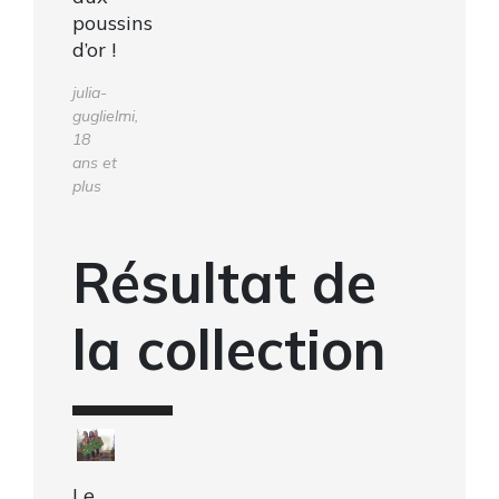
poussins
d’or !
julia-
guglielmi,
18
ans et
plus
Résultat de
la collection
Le