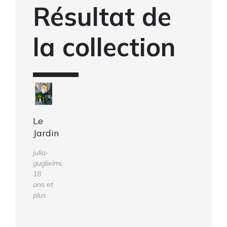
Résultat de
la collection
Le
Jardin
julia-
guglielmi,
18
ans et
plus