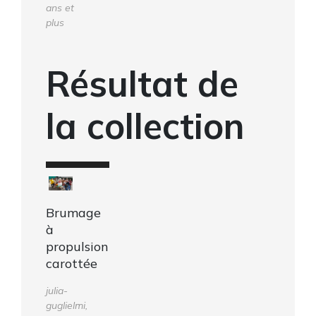
ans et
plus
Résultat de
la collection
Brumage
à
propulsion
carottée
julia-
guglielmi,