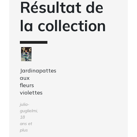
Résultat de
la collection
Jardinapattes
aux
fleurs
violettes
julia-
guglielmi,
18
ans et
plus