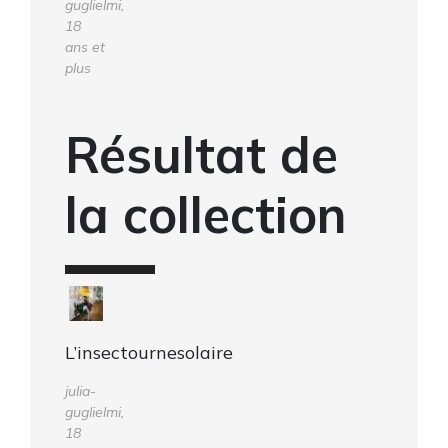
guglielmi,
18
ans et
plus
Résultat de
la collection
L’insectournesolaire
julia-
guglielmi,
18