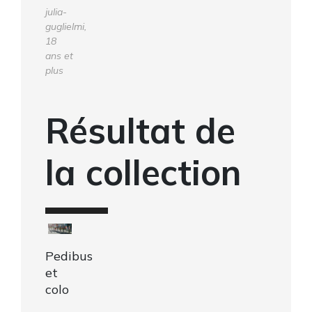
julia-
guglielmi,
18
ans et
plus
Résultat de
la collection
Pedibus
et
colo