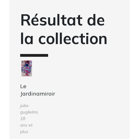
Résultat de
la collection
Le
Jardinamiroir
julia-
guglielmi,
18
ans et
plus