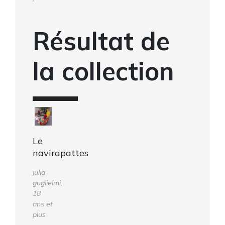
Résultat de
la collection
Le
navirapattes
julia-
guglielmi,
18
ans et
plus