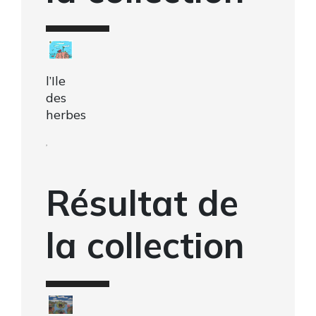
l’Ile
des
herbes
,
Résultat de
la collection