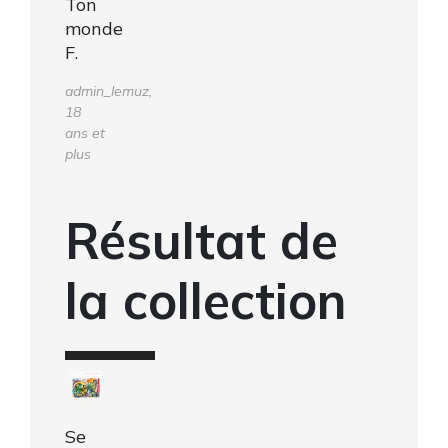
Ton
monde
F.
admin_lemuz,
18
ans et
plus
Résultat de
la collection
Se