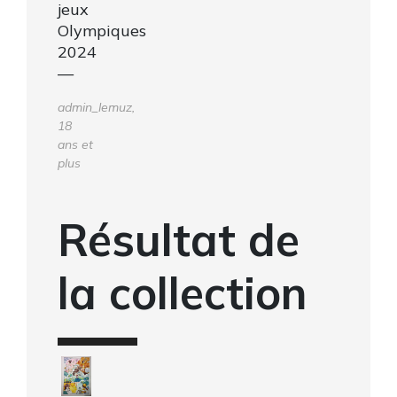
jeux
Olympiques
2024
—
admin_lemuz,
18
ans et
plus
Résultat de
la collection