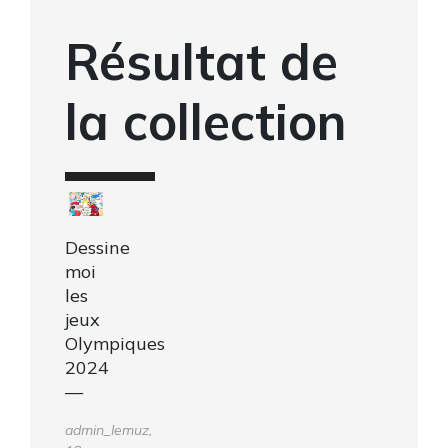
Résultat de
la collection
Dessine
moi
les
jeux
Olympiques
2024
—
admin_lemuz,