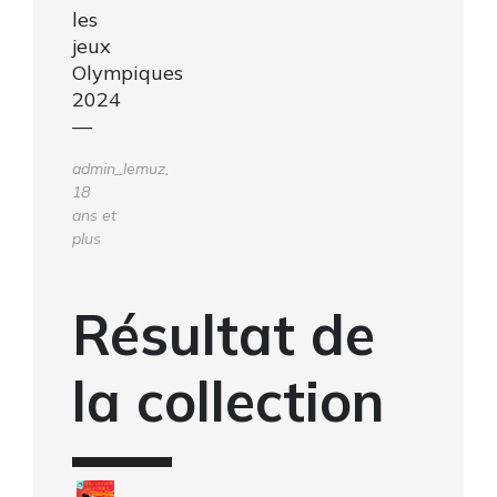
les
jeux
Olympiques
2024
—
admin_lemuz,
18
ans et
plus
Résultat de
la collection