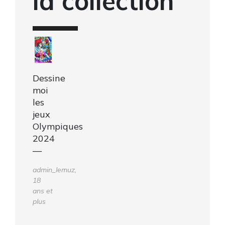
la collection
Dessine
moi
les
jeux
Olympiques
2024
—
admin_lemuz,
18
ans et
plus