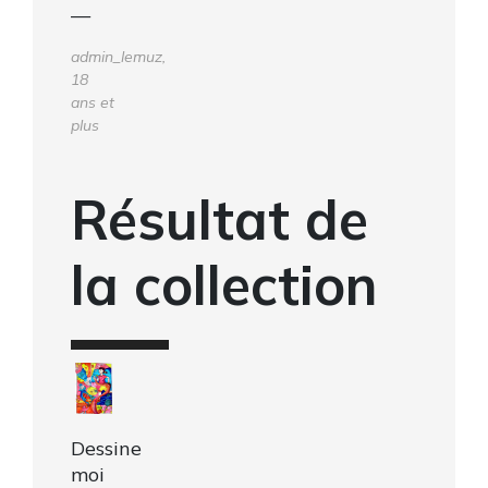
—
admin_lemuz,
18
ans et
plus
Résultat de
la collection
Dessine
moi