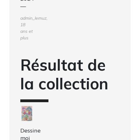
—
admin_lemuz,
18
ans et
plus
Résultat de
la collection
Dessine
moi