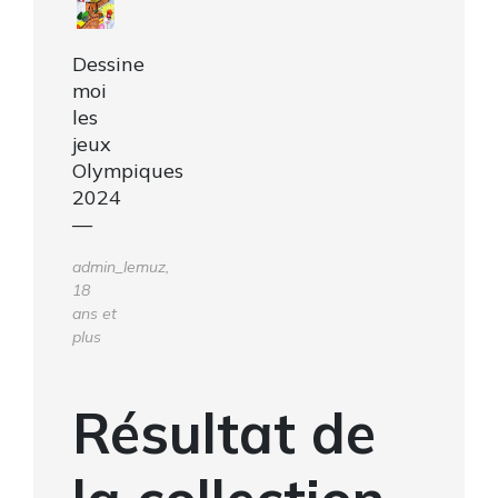
Dessine
moi
les
jeux
Olympiques
2024
—
admin_lemuz,
18
ans et
plus
Résultat de