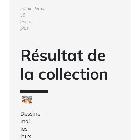
admin_lemuz,
18
ans et
plus
Résultat de
la collection
Dessine
moi
les
jeux