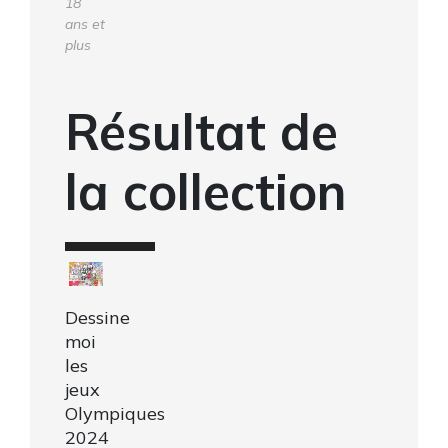
18
ans et
plus
Résultat de
la collection
Dessine
moi
les
jeux
Olympiques
2024