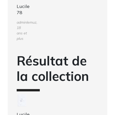
Lucile
78
adminlemuz,
18
ans et
plus
Résultat de
la collection
Lucile