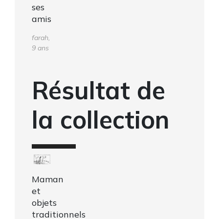
ses
amis
farah,
9 ans
Résultat de
la collection
Maman
et
objets
traditionnels