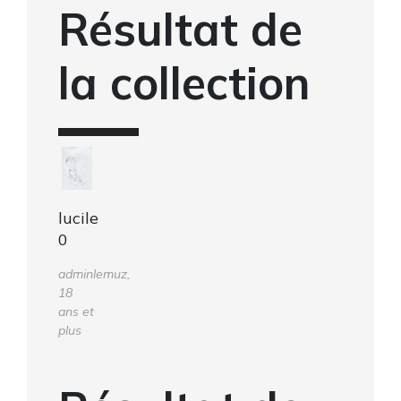
Résultat de
la collection
lucile
0
adminlemuz,
18
ans et
plus