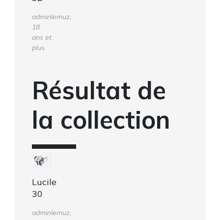
adminlemuz,
18
ans et
plus
Résultat de
la collection
Lucile
30
adminlemuz,