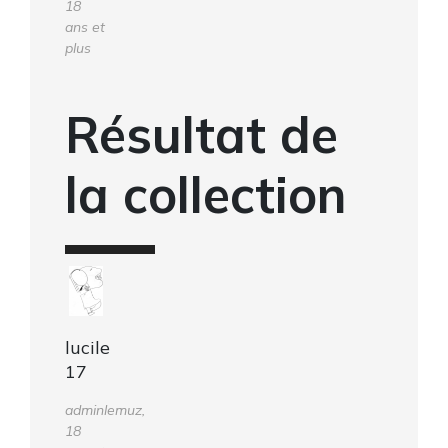
18
ans et
plus
Résultat de
la collection
lucile
17
adminlemuz,
18