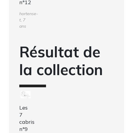
n°12
hortense-
t, 7
ans
Résultat de
la collection
Les
7
cabris
n°9