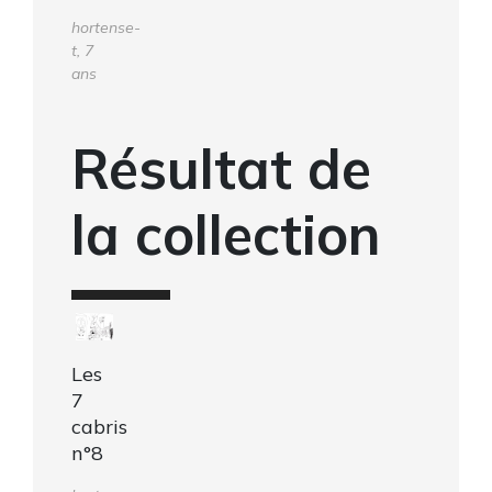
hortense-
t, 7
ans
Résultat de
la collection
Les
7
cabris
n°8