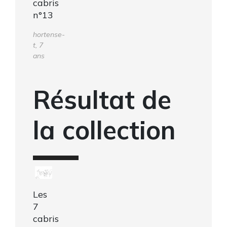
cabris
n°13
hortense-
t, 7
ans
Résultat de
la collection
Les
7
cabris