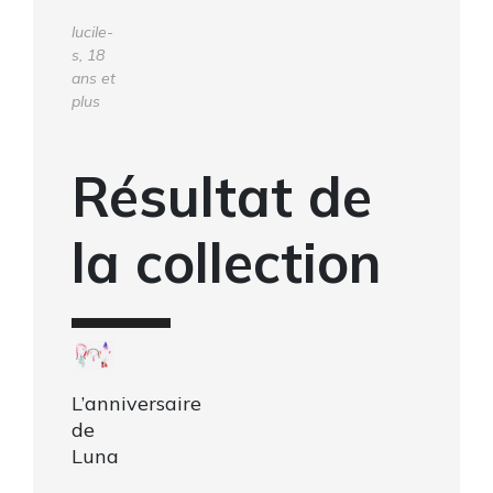
lucile-
s, 18
ans et
plus
Résultat de
la collection
L’anniversaire
de
Luna