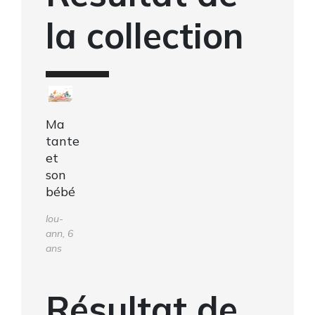
la collection
Ma
tante
et
son
bébé
lou-
ann, 6
ans
Résultat de