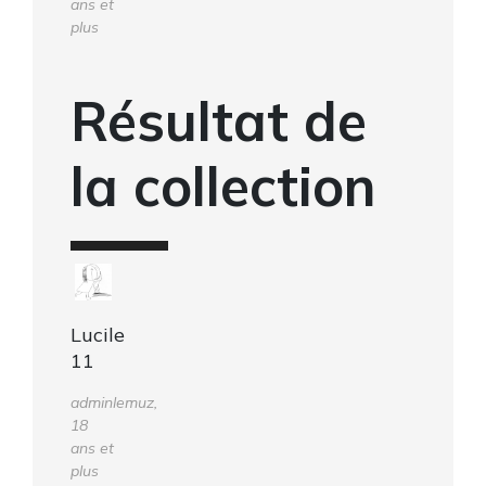
ans et
plus
Résultat de
la collection
Lucile
11
adminlemuz,
18
ans et
plus