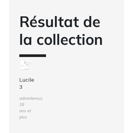
Résultat de
la collection
Lucile
3
adminlemuz,
18
ans et
plus