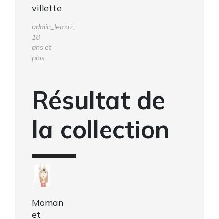
villette
admin_lemuz,
18
ans et
plus
Résultat de
la collection
Maman
et