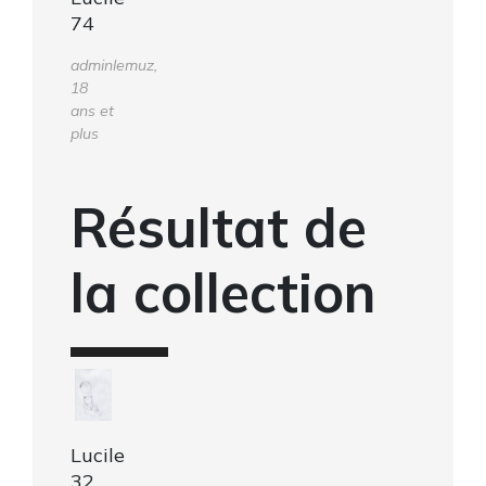
74
adminlemuz,
18
ans et
plus
Résultat de
la collection
Lucile
32