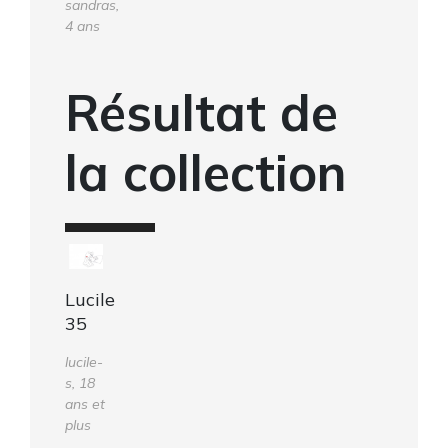
sandras,
4 ans
Résultat de
la collection
Lucile
35
lucile-
s, 18
ans et
plus