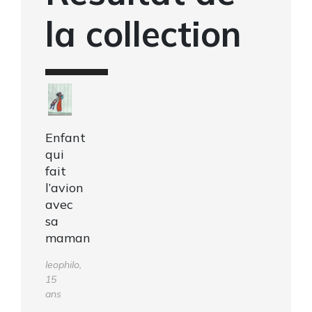
la collection
Enfant
qui
fait
l’avion
avec
sa
maman
leophilo,
15
ans