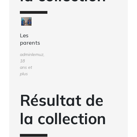
Les
parents
adminlemuz,
18
ans et
plus
Résultat de
la collection