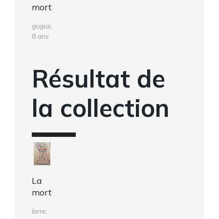
mort
gugus,
8 ans
Résultat de
la collection
La
mort
lorre,