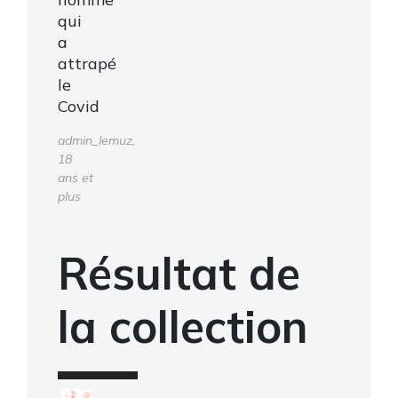
qui
a
attrapé
le
Covid
admin_lemuz,
18
ans et
plus
Résultat de
la collection