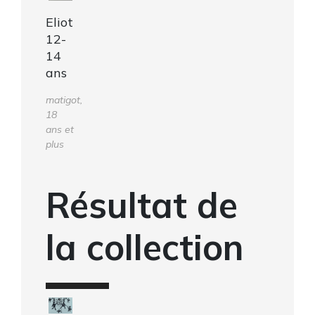
Eliot
12-
14
ans
matigot,
18
ans et
plus
Résultat de
la collection