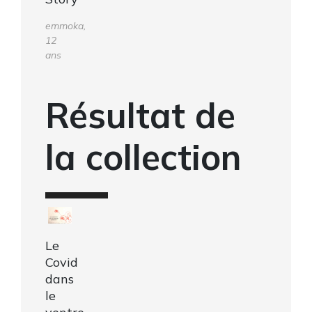
emmoka,
12
ans
Résultat de
la collection
Le
Covid
dans
le