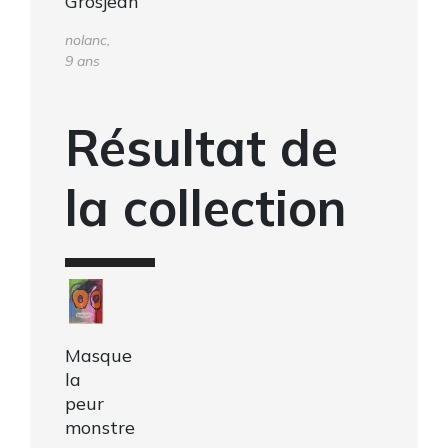
Grosjean
nolanc,
9 ans
Résultat de
la collection
Masque
la
peur
monstre