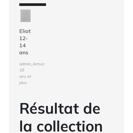
Eliot
12-
14
ans
admin_lemuz,
18
ans et
plus
Résultat de
la collection