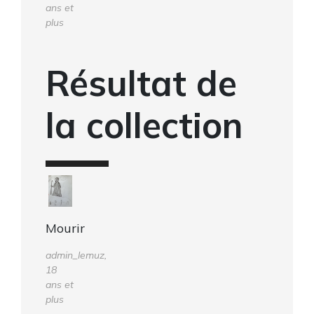
ans et
plus
Résultat de
la collection
Mourir
admin_lemuz,
18
ans et
plus