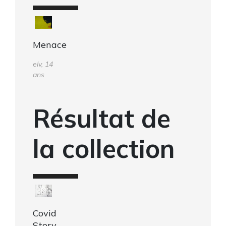
Menace
elv, 14
ans
Résultat de
la collection
Covid
Story