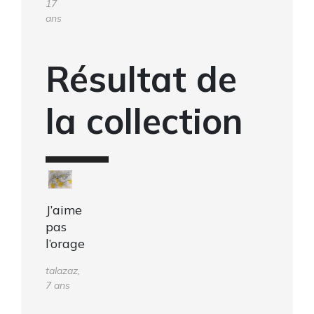
17
ans
Résultat de
la collection
J’aime
pas
l’orage
talazaz,
7 ans