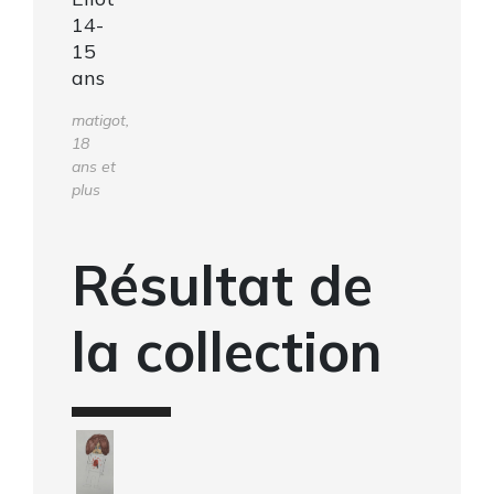
14-
15
ans
matigot,
18
ans et
plus
Résultat de
la collection