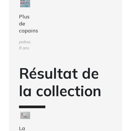
Plus
de
copains
polina,
8 ans
Résultat de
la collection
La