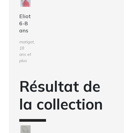
Eliot
6-8
ans
matigot,
18
ans et
plus
Résultat de
la collection