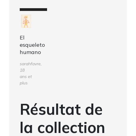
El
esqueleto
humano
sarahfavre,
18
ans et
plus
Résultat de
la collection