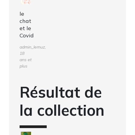
le
chat
et le
Covid
admin_lemuz,
18
ans et
plus
Résultat de
la collection