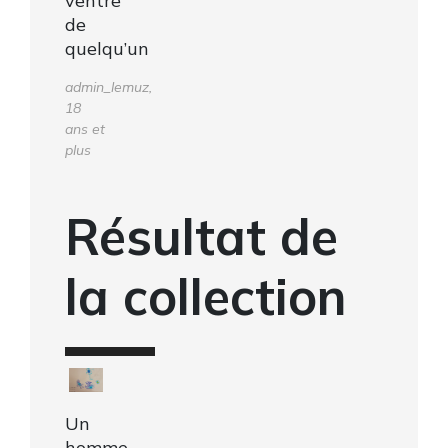
ventre
de
quelqu’un
admin_lemuz,
18
ans et
plus
Résultat de
la collection
Un
homme