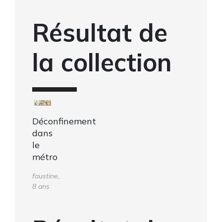
Résultat de
la collection
Déconfinement
dans
le
métro
faustine,
8 ans