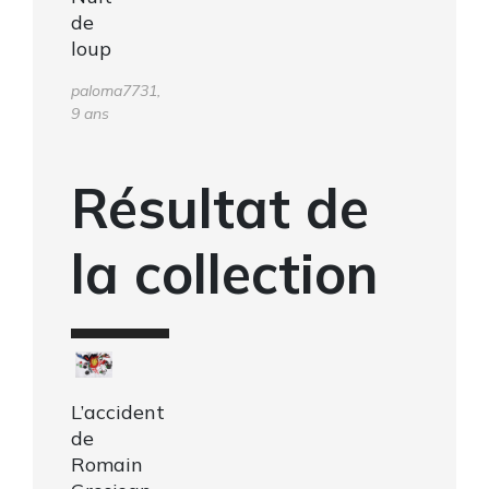
de
loup
paloma7731,
9 ans
Résultat de
la collection
L’accident
de
Romain