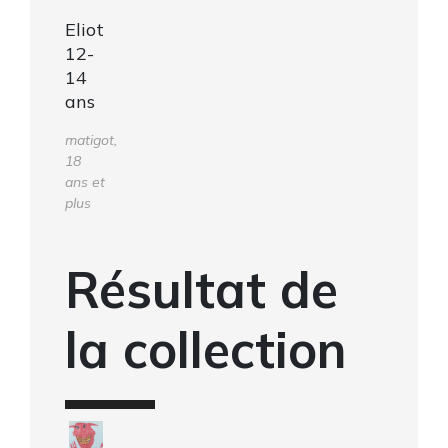
Eliot
12-
14
ans
matigot,
18
ans et
plus
Résultat de
la collection