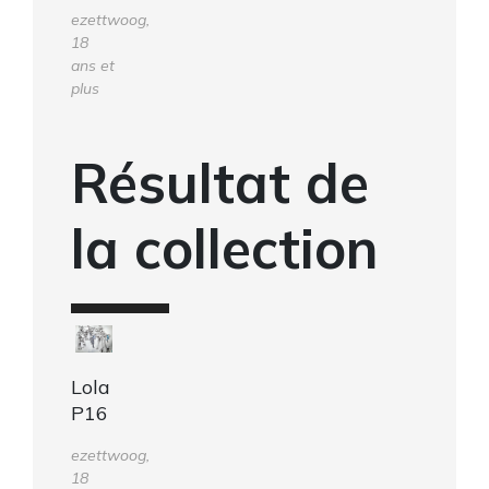
ezettwoog,
18
ans et
plus
Résultat de
la collection
Lola
P16
ezettwoog,
18