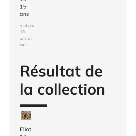
15
ans
matigot,
18
ans et
plus
Résultat de
la collection
Eliot