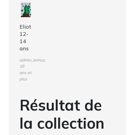
Eliot
12-
14
ans
admin_lemuz,
18
ans et
plus
Résultat de
la collection