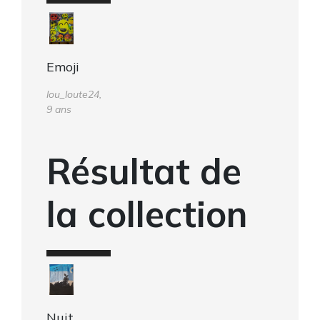
Emoji
lou_loute24,
9 ans
Résultat de
la collection
Nuit