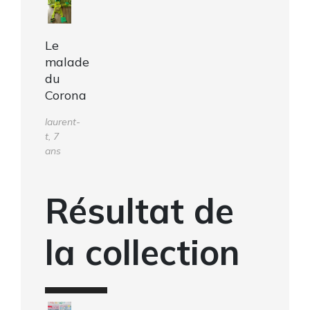
Le
malade
du
Corona
laurent-
t, 7
ans
Résultat de
la collection