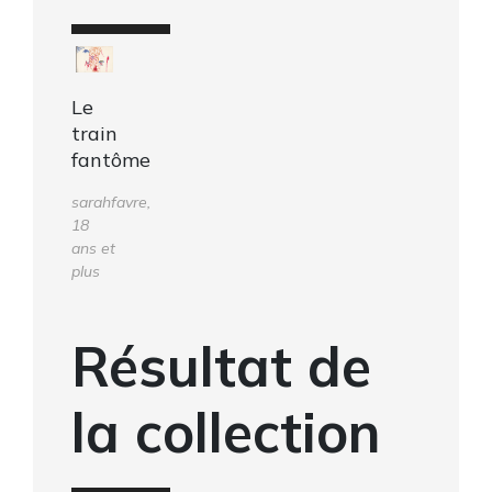
Le
train
fantôme
sarahfavre,
18
ans et
plus
Résultat de
la collection