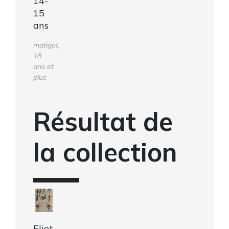
14-
15
ans
matigot,
18
ans et
plus
Résultat de
la collection
Eliot