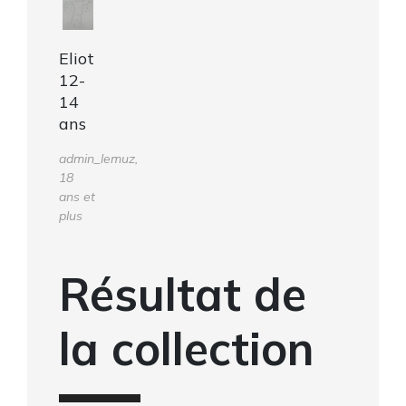
Eliot
12-
14
ans
admin_lemuz,
18
ans et
plus
Résultat de
la collection