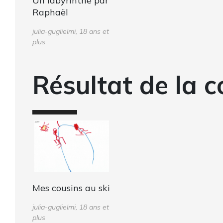
Un labyrinthe par
Raphaël
julia-guglielmi, 18 ans et
plus
Résultat de la c
Mes cousins au ski
julia-guglielmi, 18 ans et
plus