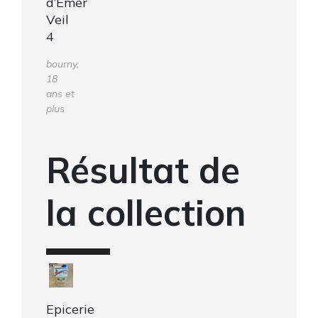
d’Emer
Veil
4
bourny,
18
ans et
plus
Résultat de
la collection
Epicerie