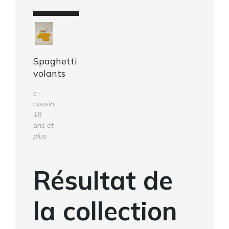
Spaghetti
volants
c-
cousin,
18
ans et
plus
Résultat de
la collection