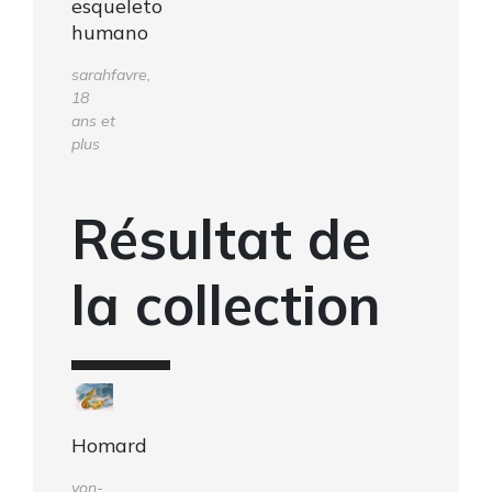
esqueleto
humano
sarahfavre,
18
ans et
plus
Résultat de
la collection
Homard
von-