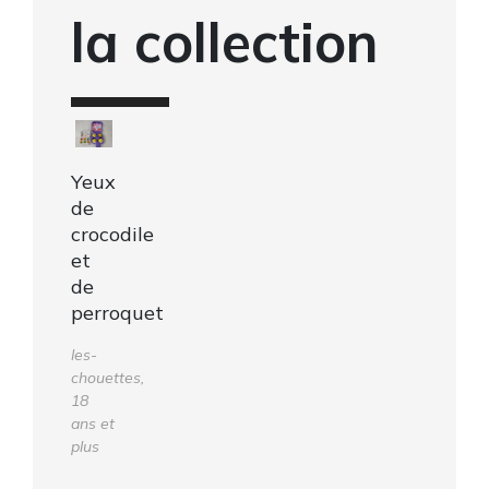
la collection
Yeux
de
crocodile
et
de
perroquet
les-
chouettes,
18
ans et
plus