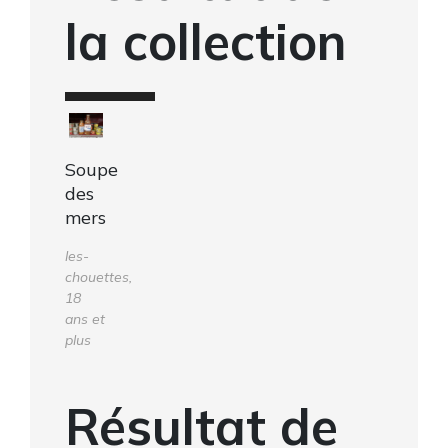
la collection
Soupe
des
mers
les-
chouettes,
18
ans et
plus
Résultat de