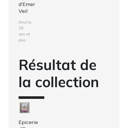
d’Emer
Veil
bourny,
18
ans et
plus
Résultat de
la collection
Epicerie