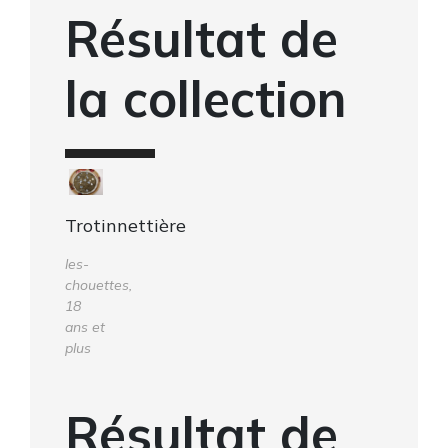
Résultat de
la collection
Trotinnettière
les-
chouettes,
18
ans et
plus
Résultat de