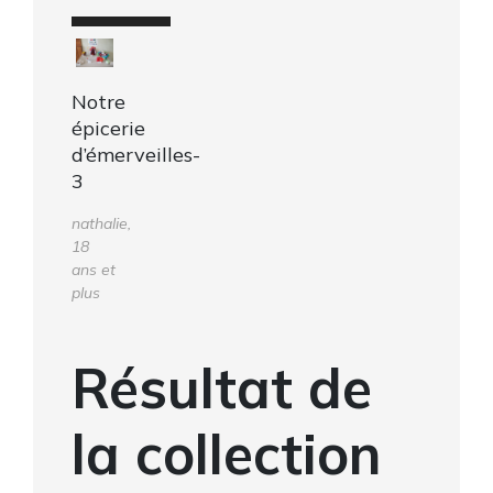
Notre
épicerie
d’émerveilles-
3
nathalie,
18
ans et
plus
Résultat de
la collection