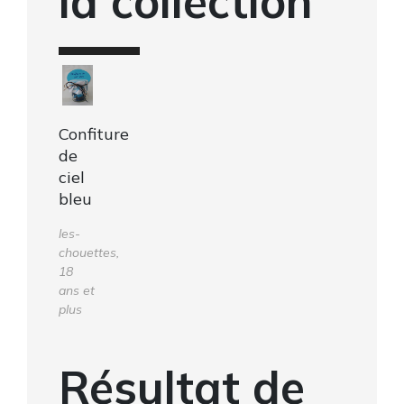
la collection
Confiture
de
ciel
bleu
les-
chouettes,
18
ans et
plus
Résultat de