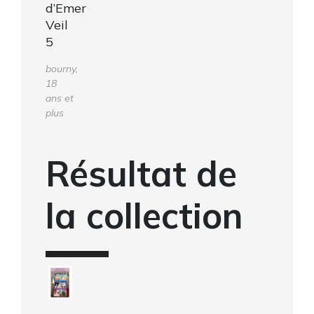
d’Emer
Veil
5
bourny,
18
ans et
plus
Résultat de
la collection