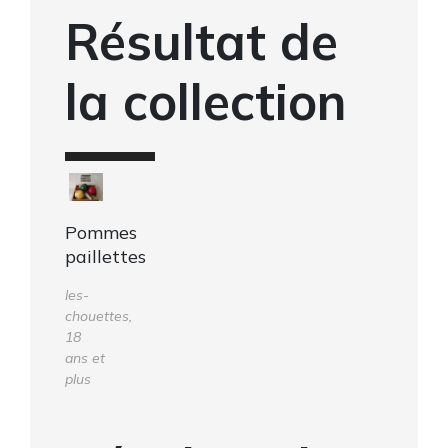
Résultat de
la collection
Pommes
paillettes
les-
chouettes,
18
ans et
plus