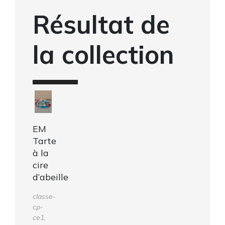
Résultat de
la collection
EM
Tarte
à la
cire
d’abeille
classe-
cp-
ce1,