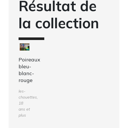
Résultat de
la collection
Poireaux
bleu-
blanc-
rouge
les-
chouettes,
18
ans et
plus