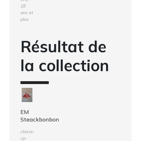
18
ans et
plus
Résultat de
la collection
EM
Steackbonbon
classe-
cp-