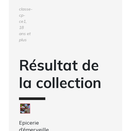
classe-
cp-
ce1,
18
ans et
plus
Résultat de
la collection
Epicerie
d’émerveille