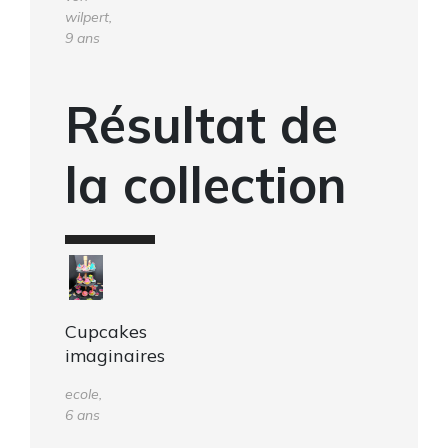
wilpert,
9 ans
Résultat de
la collection
Cupcakes
imaginaires
ecole,
6 ans