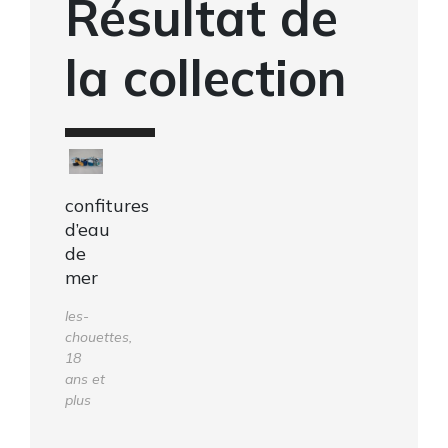
Résultat de
la collection
confitures
d’eau
de
mer
les-
chouettes,
18
ans et
plus