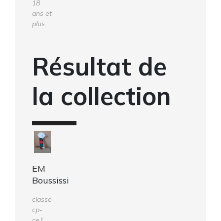
18
ans et
plus
Résultat de
la collection
EM
Boussissi
classe-
cp-
ce1,