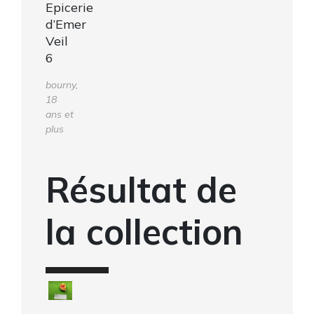
Epicerie
d’Emer
Veil
6
bourny,
18
ans et
plus
Résultat de
la collection