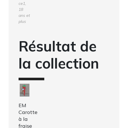
ce1,
18
ans et
plus
Résultat de
la collection
EM
Carotte
à la
fraise