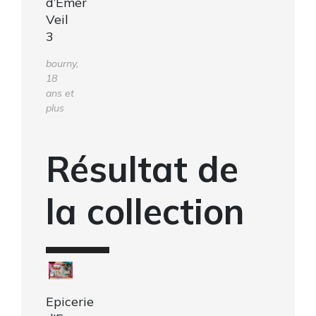
d’Emer
Veil
3
bourny,
18
ans et
plus
Résultat de
la collection
Epicerie