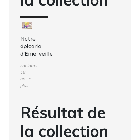
Notre
épicerie
d’Emerveille
cdelorme,
18
ans et
plus
Résultat de
la collection