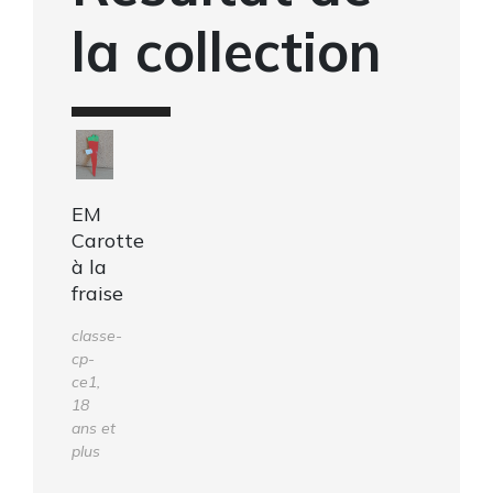
la collection
EM
Carotte
à la
fraise
classe-
cp-
ce1,
18
ans et
plus