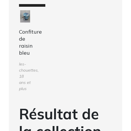
Confiture
de
raisin
bleu
les-
chouettes,
18
ans et
plus
Résultat de