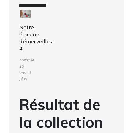
Notre
épicerie
d’émerveilles-
4
nathalie,
18
ans et
plus
Résultat de
la collection