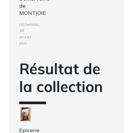
de
MONTJOIE
rocheteau,
18
ans et
plus
Résultat de
la collection
Epicerie