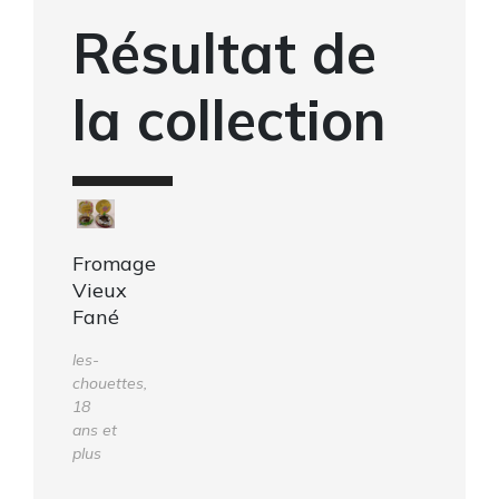
Résultat de
la collection
Fromage
Vieux
Fané
les-
chouettes,
18
ans et
plus