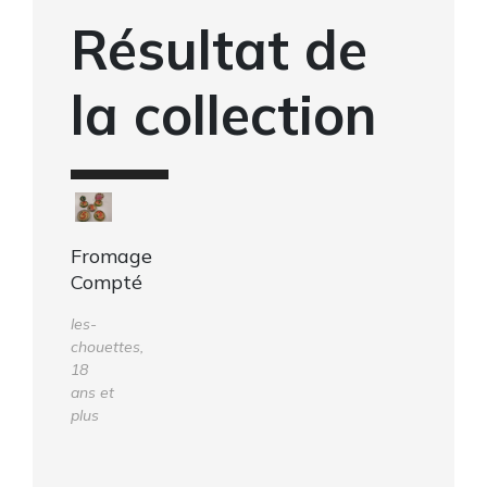
Résultat de
la collection
Fromage
Compté
les-
chouettes,
18
ans et
plus