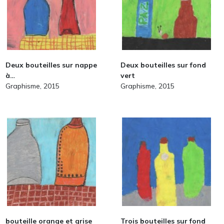
Deux bouteilles sur nappe
Deux bouteilles sur fond
à…
vert
Graphisme, 2015
Graphisme, 2015
bouteille orange et grise
Trois bouteilles sur fond