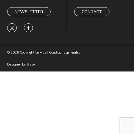
NEWSLETTER
CONTACT
© 2026 Copyright Le Muz |
Conditions générales
Tracteur rouge et noir
Mamoeiro 1
Designed by
Sisso
Graphisme, 2015
Graphisme, 2015
Jacaranda Mimoso,
Graphisme, 2015
Bruno
Graphisme, 2011