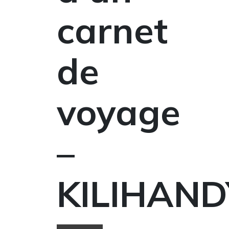
carnet
de
voyage
–
KILIHAND