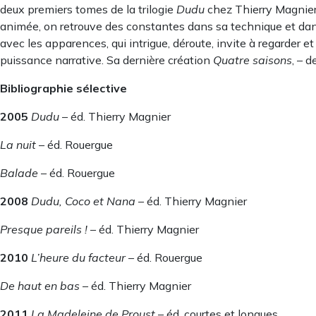
deux premiers tomes de la trilogie
Dudu
chez Thierry Magnier. 
animée, on retrouve des constantes dans sa technique et dans s
avec les apparences, qui intrigue, déroute, invite à regarder 
puissance narrative. Sa dernière création
Quatre saisons
, – 
Bibliographie sélective
2005
Dudu
–
éd. Thierry Magnier
La nuit
–
éd. Rouergue
Balade
– éd. Rouergue
2008
Dudu, Coco et Nana
– éd. Thierry Magnier
Presque pareils !
– éd. Thierry Magnier
2010
L’heure du facteur
– éd. Rouergue
De haut en bas
– éd. Thierry Magnier
2011
La Madeleine de Proust
– éd. courtes et longues