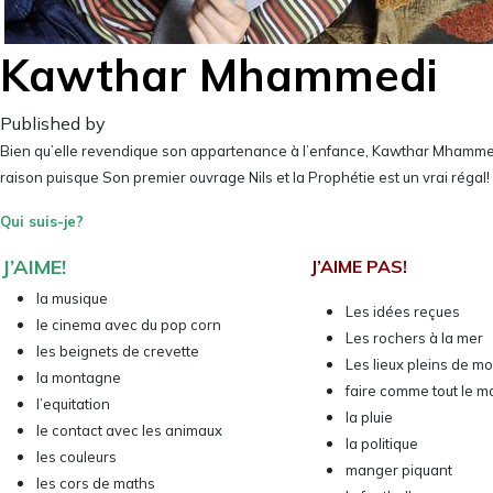
Kawthar Mhammedi
Published by
Bien qu’elle revendique son appartenance à l’enfance, Kawthar Mhammedi, 14 
raison puisque Son premier ouvrage Nils et la Prophétie est un vrai régal! 
Qui suis-je?
J’AIME!
J’AIME PAS!
la musique
Les idées reçues
le cinema avec du pop corn
Les rochers à la mer
les beignets de crevette
Les lieux pleins de m
la montagne
faire comme tout le 
l’equitation
la pluie
le contact avec les animaux
la politique
les couleurs
manger piquant
les cors de maths