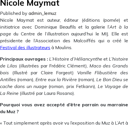
Nicole Maymat
Published by
admin_lemuz
Nicole Maymat est auteur, éditeur (éditions
Ipomée
) e
initiatrice avec Dominique Beaufils et la galerie l’
Art à l
page
du Centre de l’illustration aujourd’hui le MIJ. Elle est
présidente de l’Association des Malcoiffés qui a créé le
Festival des illustrateurs
à Moulins.
Principaux ouvrages :
L’Histoire d’Héliancynthe
et
L’histoire
de Lilas
(illustrées par Frédéric Clément),
Maco des Grands
bois
(Illustré par Claire Forgeot)
Vanille Flibustière de
Antilles
(roman),
Entre eux la Rivière
(roman),
Le Bon Dieu s
cache dans un nuage
(roman, prix Fetkann),
Le Voyage d
La Reine
(illustré par Laura Rosano).
Pourquoi vous avez accepté d’être parrain ou marraine
du Muz ?
« Tout simplement après avoir vu l’exposition du Muz à L’Art à