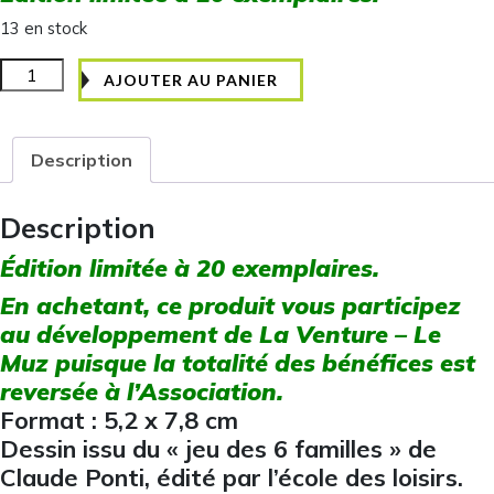
13 en stock
quantité
AJOUTER AU PANIER
de
Magnet
"Carmine
Description
et
Bloumine"
Description
Édition limitée à 20 exemplaires.
En achetant, ce produit vous participez
au développement de La Venture – Le
Muz puisque la totalité des bénéfices est
reversée à l’Association.
Format : 5,2 x 7,8 cm
Dessin issu du « jeu des 6 familles » de
Claude Ponti, édité par l’école des loisirs.