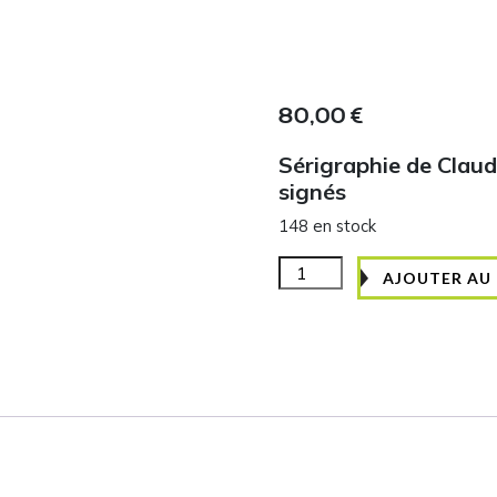
80,00
€
Sérigraphie de Claud
signés
148 en stock
quantité
AJOUTER AU 
de
Sérigraphie
"La
famille"