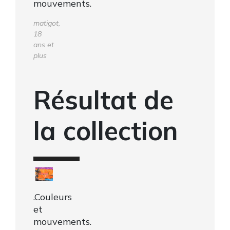
mouvements.
matigot,
18
ans et
plus
Résultat de
la collection
.Couleurs
et
mouvements.