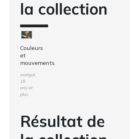
la collection
Couleurs
et
mouvements.
matigot,
18
ans et
plus
Résultat de