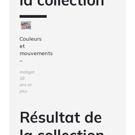
Couleurs
et
mouvements
–
matigot,
18
ans et
plus
Résultat de