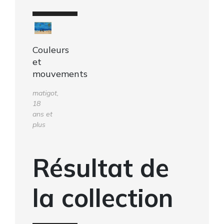
Couleurs
et
mouvements
matigot,
18
ans et
plus
Résultat de
la collection