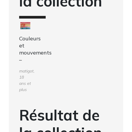
la collection
Couleurs
et
mouvements
–
matigot,
18
ans et
plus
Résultat de