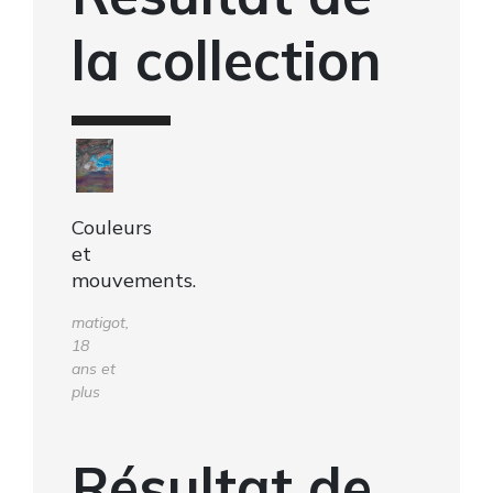
la collection
Couleurs
et
mouvements.
matigot,
18
ans et
plus
Résultat de