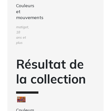
Couleurs
et
mouvements
matigot,
18
ans et
plus
Résultat de
la collection
Couleurs