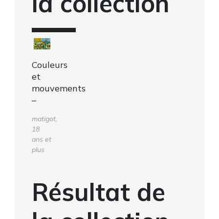
la collection
Couleurs
et
mouvements
–
matigot,
18
ans et
plus
Résultat de