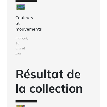
Couleurs
et
mouvements
matigot,
18
ans et
plus
Résultat de
la collection