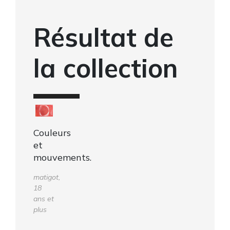
Résultat de
la collection
Couleurs
et
mouvements.
matigot,
18
ans et
plus