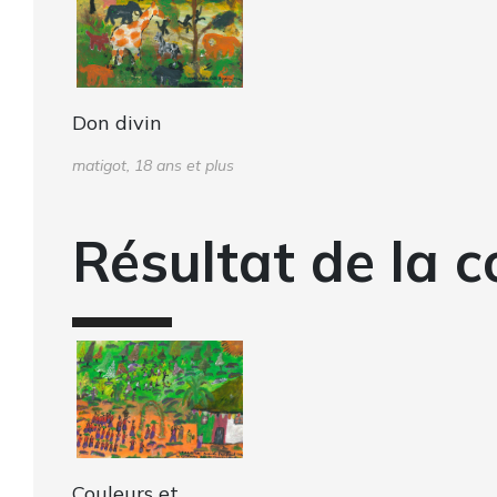
Don divin
matigot, 18 ans et plus
Résultat de la c
Couleurs et