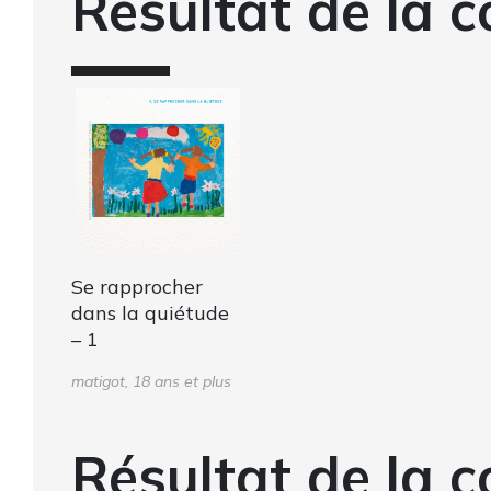
Résultat de la c
Se rapprocher
dans la quiétude
– 1
matigot, 18 ans et plus
Résultat de la c