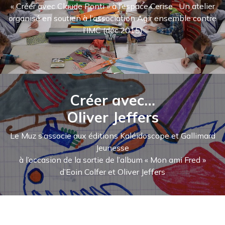
« Créer avec Claude Ponti » à l’espace Cerise Un atelier
organisé en soutien à l’association Agir ensemble contre
l’IMC (déc.2015)
Créer avec…
Oliver Jeffers
Le Muz s’associe aux éditions Kaléidoscope et Gallimard
Jeunesse
à l’occasion de la sortie de l’album « Mon ami Fred »
d’Eoin Colfer et Oliver Jeffers