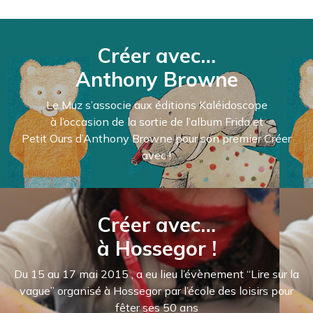
Créer avec…
Anthony Browne
Le Muz s’associe aux éditions Kaléidoscope
à l’occasion de la sortie de l’album Frida et
Petit Ours d’Anthony Browne pour son premier Créer
avec !
Créer avec…
à Hossegor !
Du 15 au 17 mai 2015 , a eu lieu l’évènement “Lire sur la
vague” organisé à Hossegor par l’école des loisirs pour
fêter ses 50 ans