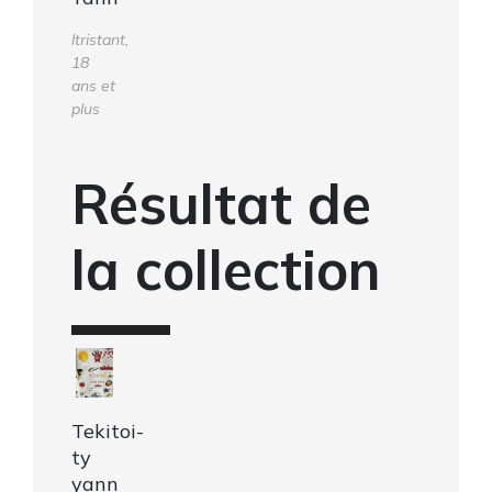
ltristant,
18
ans et
plus
Résultat de
la collection
Tekitoi-
ty
yann