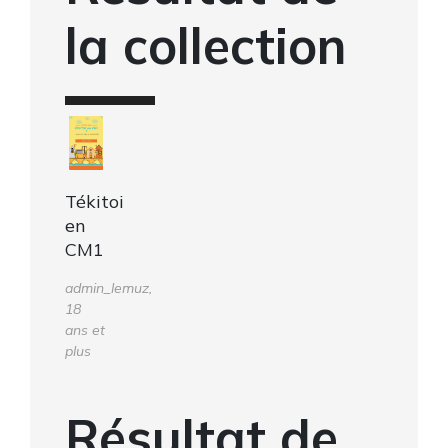
la collection
Tékitoi
en
CM1
admin_lemuz,
18
ans et
plus
Résultat de