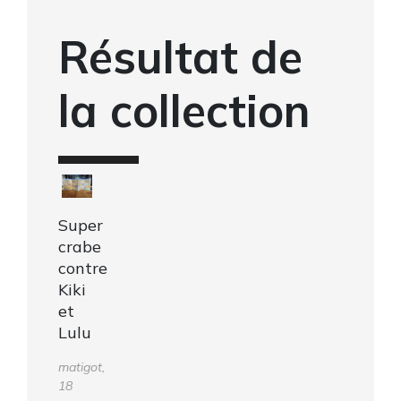
Résultat de
la collection
Super
crabe
contre
Kiki
et
Lulu
matigot,
18