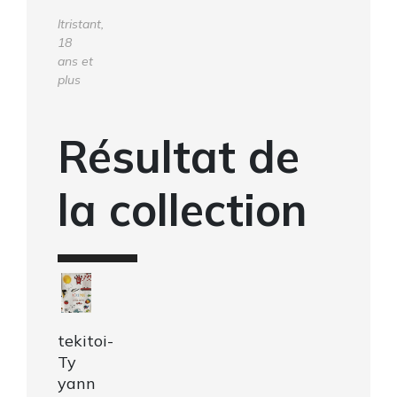
ltristant,
18
ans et
plus
Résultat de
la collection
tekitoi-
Ty
yann