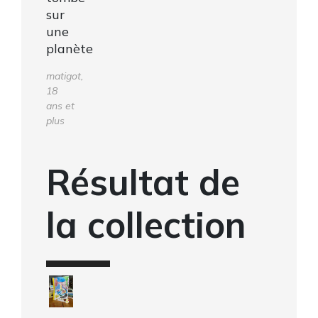
sur
une
planète
matigot,
18
ans et
plus
Résultat de
la collection