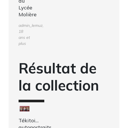
du
Lycée
Molière
admin_lemuz,
18
ans et
plus
Résultat de
la collection
Tékitoi…
autoportraits