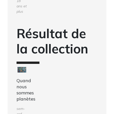
18
ans et
plus
Résultat de
la collection
Quand
nous
sommes
planètes
sem-
apf-