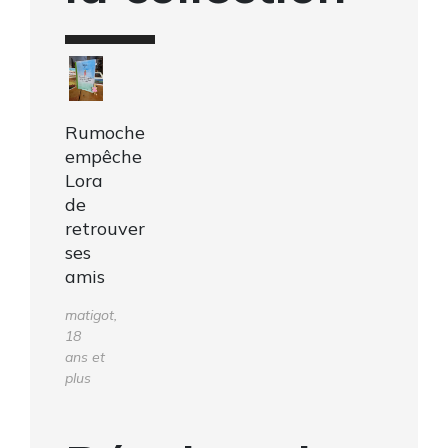
Rumoche
empêche
Lora
de
retrouver
ses
amis
matigot,
18
ans et
plus