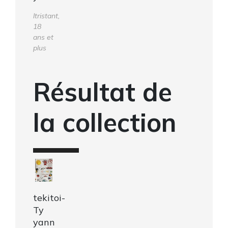
ltristant,
18
ans et
plus
Résultat de
la collection
tekitoi-
Ty
yann