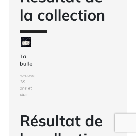
la collection
Ta
bulle
romane,
18
ans et
plus
Résultat de