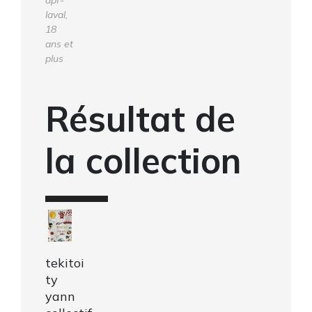
laval,
18
ans et
plus
Résultat de
la collection
tekitoi
ty
yann