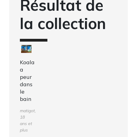
Résultat de
la collection
Koala
a
peur
dans
le
bain
matigot,
18
ans et
plus