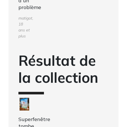
a un
problème
matigot,
18
ans et
plus
Résultat de
la collection
Superfenêtre
tombe