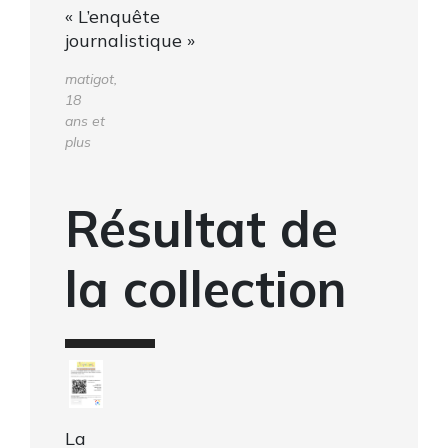
« L’enquête
journalistique »
matigot,
18
ans et
plus
Résultat de
la collection
La