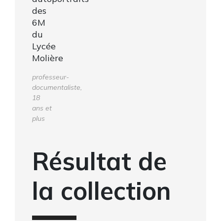
des
6M
du
Lycée
Molière
professeur-
documentaliste,
18
ans et
plus
Résultat de
la collection