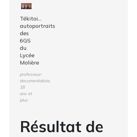
Tékitoi…
autoportraits
des
6GS
du
Lycée
Molière
professeur-
documentaliste,
18
ans et
plus
Résultat de