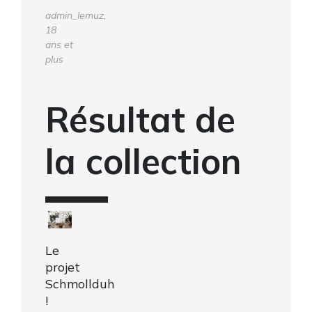
admin_lemuz,
18
ans et
plus
Résultat de
la collection
Le
projet
Schmollduh
!