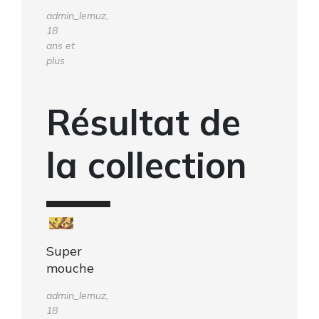
admin_lemuz,
18
ans et
plus
Résultat de
la collection
Super
mouche
admin_lemuz,
18