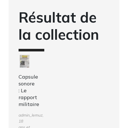
Résultat de
la collection
Capsule
sonore
: Le
rapport
militaire
admin_lemuz,
18
ans et