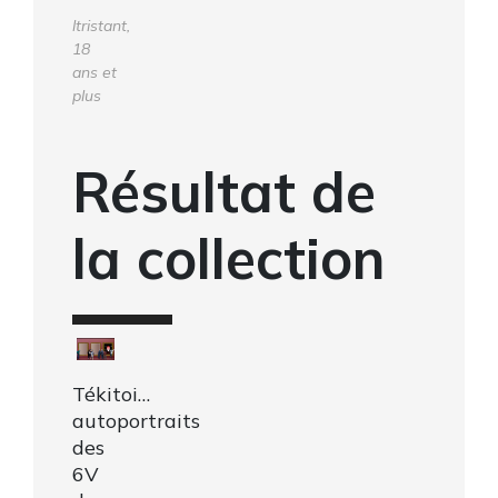
ltristant,
18
ans et
plus
Résultat de
la collection
Tékitoi…
autoportraits
des
6V