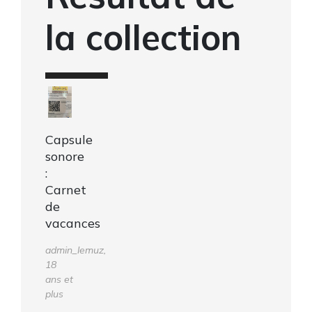
la collection
Capsule
sonore
:
Carnet
de
vacances
admin_lemuz,
18
ans et
plus