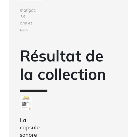
matigot,
18
ans et
plus
Résultat de
la collection
La
capsule
sonore