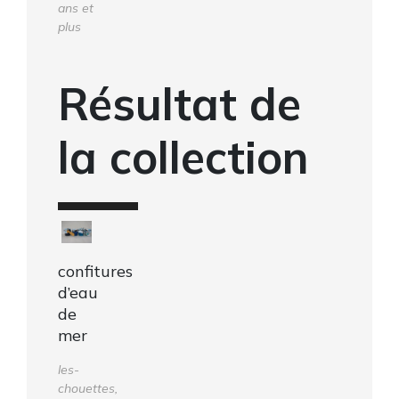
ans et
plus
Résultat de
la collection
confitures
d’eau
de
mer
les-
chouettes,