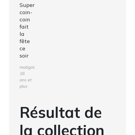
Super
coin-
coin
fait
la
fête
ce
soir
matigot,
18
ans et
plus
Résultat de
la collection