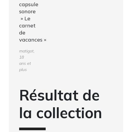
capsule
sonore
» Le
carnet
de
vacances »
matigot,
18
ans et
plus
Résultat de
la collection