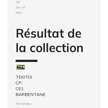
18
ans et
plus
Résultat de
la collection
TEKITOI
CP-
CE1
BARBENTANE
fernandez,