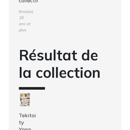
collectif
ltristant,
18
ans et
plus
Résultat de
la collection
Tekitoi
ty
Yann