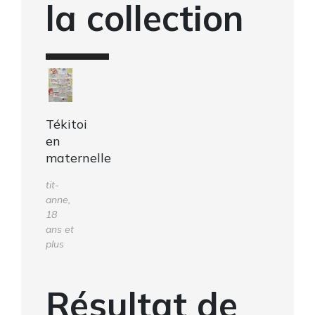
la collection
Tékitoi
en
maternelle
tit-
anne,
18
ans et
plus
Résultat de