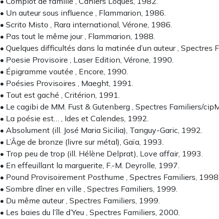
• Complot de famille , Cahiers Loques, 1982.
• Un auteur sous influence , Flammarion, 1986.
• Scrito Misto , Rara international, Vérone, 1986.
• Pas tout le même jour , Flammarion, 1988.
• Quelques difficultés dans la matinée d’un auteur , Spectres 
• Poesie Provisoire , Laser Edition, Vérone, 1990.
• Épigramme voutée , Encore, 1990.
• Poésies Provisoires , Maeght, 1991.
• Tout est gaché , Critérion, 1991.
• Le cagibi de MM. Fust & Gutenberg , Spectres Familiers/cip
• La poésie est… , Ides et Calendes, 1992.
• Absolument (ill. José Maria Sicilia), Tanguy-Garic, 1992.
• L’Âge de bronze (livre sur métal), Gaïa, 1993.
• Trop peu de trop (ill. Hélène Delprat), Love affair, 1993.
• En effeuillant la marguerite, F.-M. Deyrolle, 1997.
• Pound Provisoirement Posthume , Spectres Familiers, 1998
• Sombre dîner en ville , Spectres Familiers, 1999.
• Du même auteur , Spectres Familiers, 1999.
• Les baies du l’île d’Yeu , Spectres Familiers, 2000.