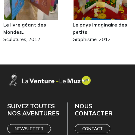
Le livre géant des
Le pays imaginaire des
Mondes…
petits
Sculptures, 2012
Graphisme, 2012
Les gâteaux
autour de Claude Ponti
Les enfants cuisinent du monstre à Marçon !
Cette salle rassemble les œuvres inspirées par les albums
SUIVEZ TOUTES
NOUS
NOS AVENTURES
CONTACTER
NEWSLETTER
CONTACT