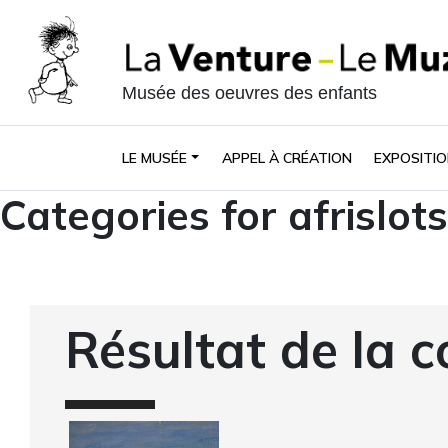
Musée des oeuvres des enfants
LE MUSÉE
APPEL À CRÉATION
EXPOSITIO
Categories for afrislo
Résultat de la c