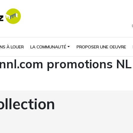
NS À LOUER
LA COMMUNAUTÉ
PROPOSER UNE OEUVRE
innl.com promotions NL
ollection