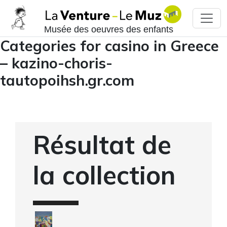
Musée des oeuvres des enfants
Categories for casino in Greece
– kazino-choris-
tautopoihsh.gr.com
Résultat de
la collection