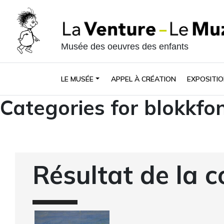
Musée des oeuvres des enfants
LE MUSÉE
APPEL À CRÉATION
EXPOSITIO
Categories for blokkfo
Résultat de la c