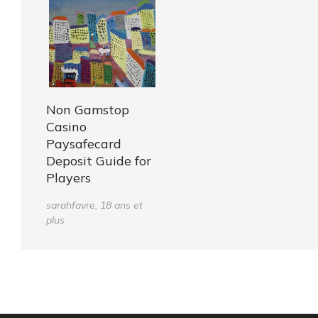
Non Gamstop
Casino
Paysafecard
Deposit Guide for
Players
sarahfavre, 18 ans et
plus