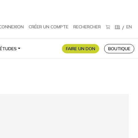
CONNEXION
CRÉER UN COMPTE
RECHERCHER
FR
EN
/
ÉTUDES
FAIRE UN DON
BOUTIQUE