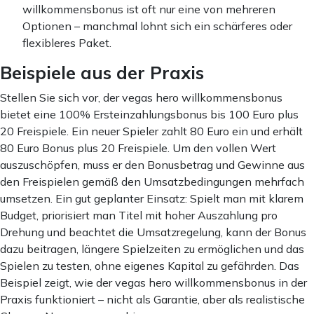
willkommensbonus ist oft nur eine von mehreren
Optionen – manchmal lohnt sich ein schärferes oder
flexibleres Paket.
Beispiele aus der Praxis
Stellen Sie sich vor, der vegas hero willkommensbonus
bietet eine 100% Ersteinzahlungsbonus bis 100 Euro plus
20 Freispiele. Ein neuer Spieler zahlt 80 Euro ein und erhält
80 Euro Bonus plus 20 Freispiele. Um den vollen Wert
auszuschöpfen, muss er den Bonusbetrag und Gewinne aus
den Freispielen gemäß den Umsatzbedingungen mehrfach
umsetzen. Ein gut geplanter Einsatz: Spielt man mit klarem
Budget, priorisiert man Titel mit hoher Auszahlung pro
Drehung und beachtet die Umsatzregelung, kann der Bonus
dazu beitragen, längere Spielzeiten zu ermöglichen und das
Spielen zu testen, ohne eigenes Kapital zu gefährden. Das
Beispiel zeigt, wie der vegas hero willkommensbonus in der
Praxis funktioniert – nicht als Garantie, aber als realistische