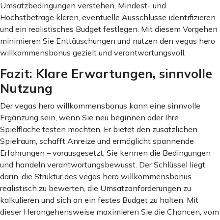
Umsatzbedingungen verstehen, Mindest- und
Höchstbeträge klären, eventuelle Ausschlüsse identifizieren
und ein realistisches Budget festlegen. Mit diesem Vorgehen
minimieren Sie Enttäuschungen und nutzen den vegas hero
willkommensbonus gezielt und verantwortungsvoll.
Fazit: Klare Erwartungen, sinnvolle
Nutzung
Der vegas hero willkommensbonus kann eine sinnvolle
Ergänzung sein, wenn Sie neu beginnen oder Ihre
Spielfläche testen möchten. Er bietet den zusätzlichen
Spielraum, schafft Anreize und ermöglicht spannende
Erfahrungen – vorausgesetzt, Sie kennen die Bedingungen
und handeln verantwortungsbewusst. Der Schlüssel liegt
darin, die Struktur des vegas hero willkommensbonus
realistisch zu bewerten, die Umsatzanforderungen zu
kalkulieren und sich an ein festes Budget zu halten. Mit
dieser Herangehensweise maximieren Sie die Chancen, vom