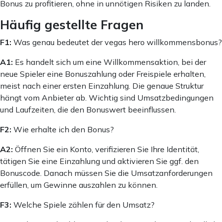
Bonus zu profitieren, ohne in unnötigen Risiken zu landen.
Häufig gestellte Fragen
F1:
Was genau bedeutet der vegas hero willkommensbonus?
A1:
Es handelt sich um eine Willkommensaktion, bei der
neue Spieler eine Bonuszahlung oder Freispiele erhalten,
meist nach einer ersten Einzahlung. Die genaue Struktur
hängt vom Anbieter ab. Wichtig sind Umsatzbedingungen
und Laufzeiten, die den Bonuswert beeinflussen.
F2:
Wie erhalte ich den Bonus?
A2:
Öffnen Sie ein Konto, verifizieren Sie Ihre Identität,
tätigen Sie eine Einzahlung und aktivieren Sie ggf. den
Bonuscode. Danach müssen Sie die Umsatzanforderungen
erfüllen, um Gewinne auszahlen zu können.
F3:
Welche Spiele zählen für den Umsatz?