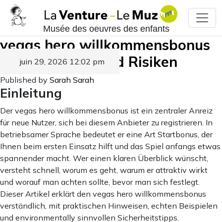
Musée des oeuvres des enfants
vegas hero willkommensbonus
Tipps, Nutzen und Risiken
juin 29, 2026 12:02 pm
Published by
Sarah Sarah
Einleitung
Der vegas hero willkommensbonus ist ein zentraler Anreiz
für neue Nutzer, sich bei diesem Anbieter zu registrieren. In
betriebsamer Sprache bedeutet er eine Art Startbonus, der
Ihnen beim ersten Einsatz hilft und das Spiel anfangs etwas
spannender macht. Wer einen klaren Überblick wünscht,
versteht schnell, worum es geht, warum er attraktiv wirkt
und worauf man achten sollte, bevor man sich festlegt.
Dieser Artikel erklärt den vegas hero willkommensbonus
verständlich, mit praktischen Hinweisen, echten Beispielen
und environmentally sinnvollen Sicherheitstipps.