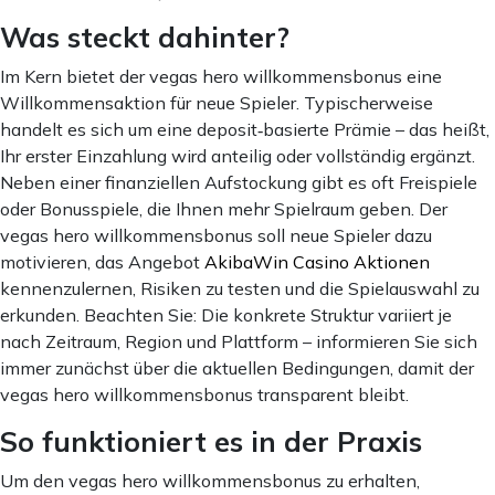
Was steckt dahinter?
Im Kern bietet der vegas hero willkommensbonus eine
Willkommensaktion für neue Spieler. Typischerweise
handelt es sich um eine deposit‑basierte Prämie – das heißt,
Ihr erster Einzahlung wird anteilig oder vollständig ergänzt.
Neben einer finanziellen Aufstockung gibt es oft Freispiele
oder Bonusspiele, die Ihnen mehr Spielraum geben. Der
vegas hero willkommensbonus soll neue Spieler dazu
motivieren, das Angebot
AkibaWin Casino Aktionen
kennenzulernen, Risiken zu testen und die Spielauswahl zu
erkunden. Beachten Sie: Die konkrete Struktur variiert je
nach Zeitraum, Region und Plattform – informieren Sie sich
immer zunächst über die aktuellen Bedingungen, damit der
vegas hero willkommensbonus transparent bleibt.
So funktioniert es in der Praxis
Um den vegas hero willkommensbonus zu erhalten,